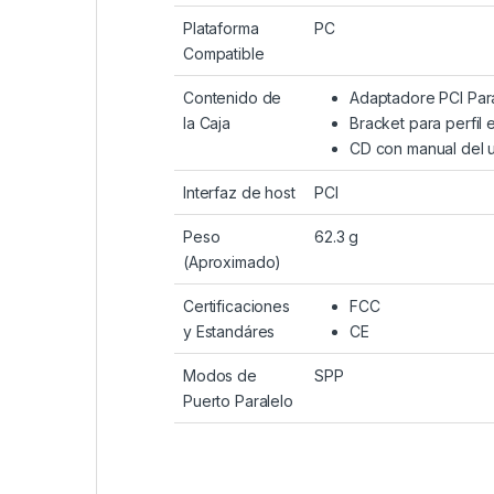
Plataforma
PC
Compatible
Contenido de
Adaptadore PCI Par
la Caja
Bracket para perfil 
CD con manual del u
Interfaz de host
PCI
Peso
62.3 g
(Aproximado)
Certificaciones
FCC
y Estandáres
CE
Modos de
SPP
Puerto Paralelo