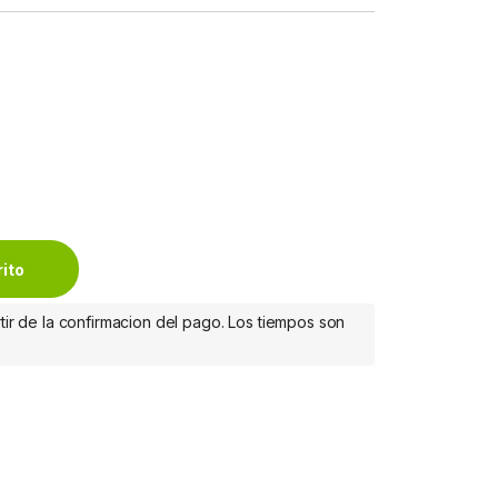
RACKET LARGO CORTO PUERTO BRACKET LARGO CORTO quantit
rito
tir de la confirmacion del pago. Los tiempos son