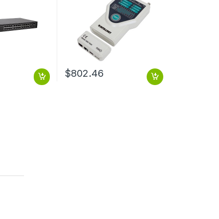
$
802.46