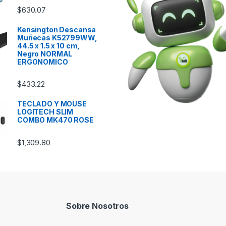
$
630.07
Kensington Descansa
Muñecas K52799WW,
44.5 x 1.5 x 10 cm,
Negro NORMAL
ERGONOMICO
$
433.22
TECLADO Y MOUSE
LOGITECH SLIM
COMBO MK470 ROSE
$
1,309.80
Sobre Nosotros