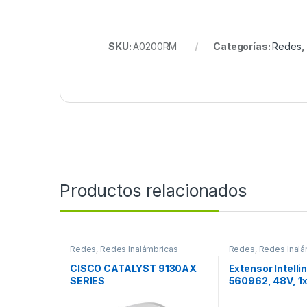
SKU:
A0200RM
Categorías:
Redes
,
Productos relacionados
Redes
,
Redes Inalámbricas
Redes
,
Redes Inalá
CISCO CATALYST 9130AX
Extensor Intelli
SERIES
560962, 48V, 1
100M ENCADEN
HASTA 600M