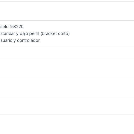
alelo 158220
estándar y bajo perfil (bracket corto)
suario y controlador