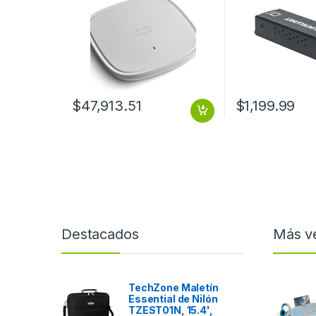
$
47,913.51
$
1,199.99
Destacados
Más v
TechZone Maletín
Essential de Nilón
TZEST01N, 15.4',