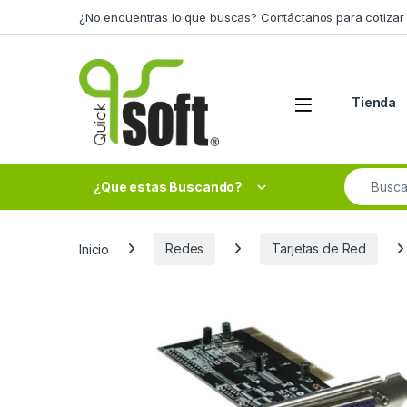
Skip to navigation
Skip to content
¿No encuentras lo que buscas? Contáctanos para cotizar 
Tienda
Search fo
¿Que estas Buscando?
Inicio
Redes
Tarjetas de Red