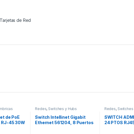
Tarjetas de Red
mbricas
Redes
,
Switches y Hubs
Redes
,
Switches
net de PoE
Switch Intellinet Gigabit
SWITCH ADM
x RJ-45 30W
Ethernet 561204, 8 Puertos
24 PTOS RJ45
ABLE X5
10/100/1000Mbps, 16 Gbit/s,
10/100/1000 
4096 Entradas GIGABIT