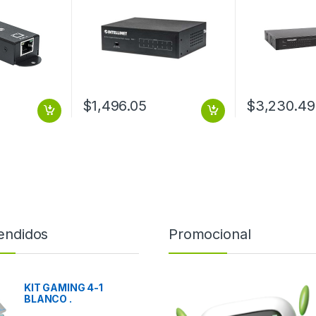
RJ45 60W 30W/PUERTO
$
1,496.05
$
3,230.49
endidos
Promocional
KIT GAMING 4-1
BLANCO .