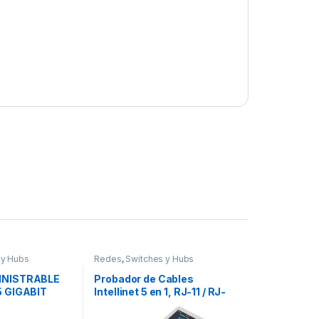
 y Hubs
Redes
,
Switches y Hubs
INISTRABLE
Probador de Cables
 GIGABIT
Intellinet 5 en 1, RJ-11 / RJ-
2 PTOS SFP
45/ USB/ BNC/ Firewire RJ11 /
RJ45 / USB / BNC / FIREWIRE