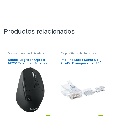
Productos relacionados
Dispositivos de Entrada y
Dispositivos de Entrada y
Salida
,
Mouse
Salida
,
Switch
Mouse Logitech Óptico
Intellinet Jack Cat6a STP,
M720 Triathlon, Bluetooth,
RJ-45, Transparente, 80
USB, 1000DPI, Negro
Piezas MULTIFILAR 80PZS
MULTIDISPOSITIVO
CONTACTO CHAPA ORO