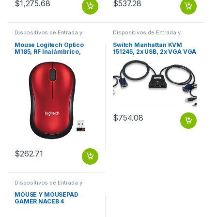
$
1,275.68
$
537.28
Dispositivos de Entrada y
Dispositivos de Entrada y
Salida
,
Mouse
Salida
,
Switch
Mouse Logitech Óptico
Switch Manhattan KVM
M185, RF Inalámbrico,
151245, 2x USB, 2x VGA VGA
1000DPI, Negro/Rojo
3.5MM 1920X1440 CON
INALAMBRICO ROJO
CABLES
$
754.08
$
262.71
Dispositivos de Entrada y
Salida
,
Mouse
MOUSE Y MOUSEPAD
GAMER NACEB 4
BOTONES.3 MODOS DPI
800-1000-1200