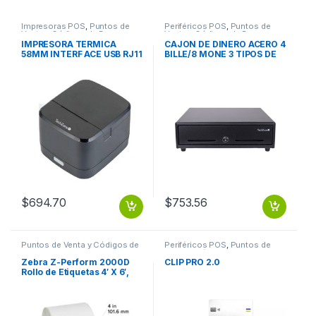
Impresoras POS
,
Puntos de
Periféricos POS
,
Puntos de
Venta y Códigos de Barra
Venta y Códigos de Barra
IMPRESORA TERMICA
CAJON DE DINERO ACERO 4
58MM INTERF ACE USB RJ11
BILLE/8 MONE 3 TIPOS DE
90MM/S.
APERT GABETA DOCUM
$
694.70
$
753.56
Puntos de Venta y Códigos de
Periféricos POS
,
Puntos de
Barra
,
Suministros POS Retail y
Venta y Códigos de Barra
Auto ID
Zebra Z-Perform 2000D
CLIP PRO 2.0
Rollo de Etiquetas 4′ X 6′,
Blanco, 1000 Etiquetas TD
4 X6 Z-PERFORM