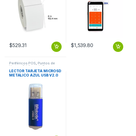
$
529.31
$
1,539.80
Periféricos POS
,
Puntos de
Venta y Códigos de Barra
LECTOR TARJETA MICROSD
METALICO AZUL USB V2.0
BROBOTIX