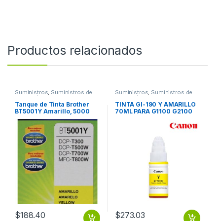
Productos relacionados
Suministros
,
Suministros de
Suministros
,
Suministros de
Impresión
Impresión
Tanque de Tinta Brother
TINTA GI-190 Y AMARILLO
BT5001Y Amarillo, 5000
70ML PARA G1100 G2100
Páginas RENDIMIENTO
G3100 G4100
5000 PGS
$
188.40
$
273.03