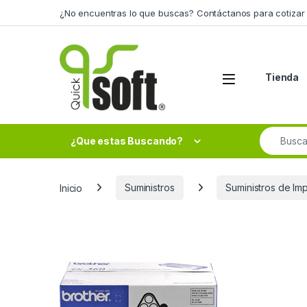
Skip to navigation
Skip to content
¿No encuentras lo que buscas? Contáctanos para cotizar 
Tienda
Search fo
¿Que estas Buscando?
Inicio
Suministros
Suministros de Im