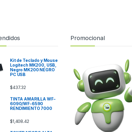
endidos
Promocional
Kit de Teclado y Mouse
Logitech MK200, USB,
Negro MK200 NEGRO
PC USB
$
437.32
TINTA AMARILLA WF-
6090/WF-6590
RENDIMIENTO 7000
$
1,408.42