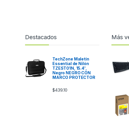
Destacados
Más v
TechZone Maletín
Essential de Nilón
TZEST01N, 15.4',
Negro NEGRO CON
MARCO PROTECTOR
$
439.10