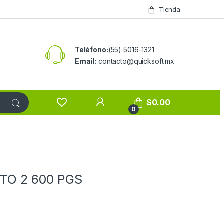
Tienda
Teléfono:
(55) 5016-1321
Email:
contacto@quicksoft.mx
$
0.00
0
TO 2 600 PGS