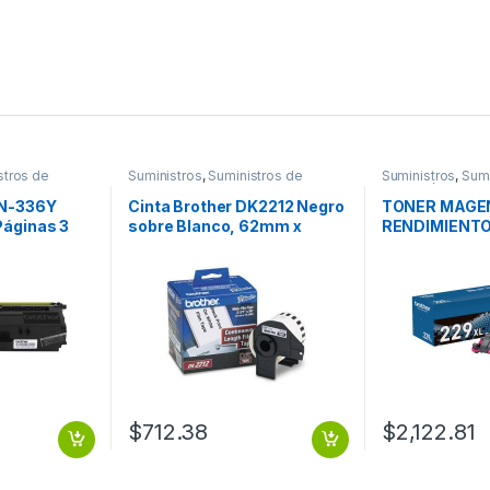
stros de
Suministros
,
Suministros de
Suministros
,
Sumi
Oficina
Impresión
TN-336Y
Cinta Brother DK2212 Negro
TONER MAGE
Páginas 3
sobre Blanco, 62mm x
RENDIMIENTO
15.2m BLANCO PLASTICA
PAGINAS
62MM X 15.2M
$
712.38
$
2,122.81