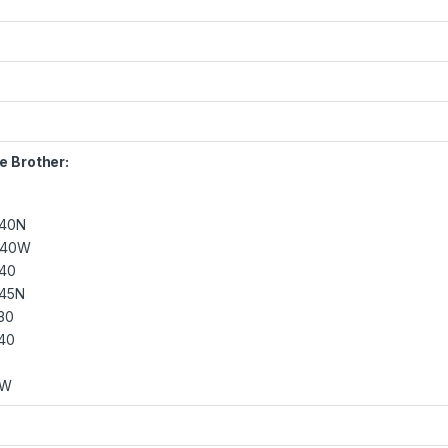
e Brother:
40N
840W
40
45N
30
40
0W