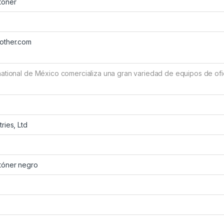
tóner
rother.com
national de México comercializa una gran variedad de equipos de ofi
ries, Ltd
tóner negro