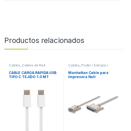
Productos relacionados
Cables
,
Cables de Red
Cables
,
Poder / Energía /
Alimentación
CABLE CARGA RAPIDA USB
Manhattan Cable para
TIPO C TEJIDO 1.0 MT
Impresora Null
Módem/Serial, DB9
Hembra – DB25 Macho, 1.8
Metros, Gris DB25M 1.8M
MOL .