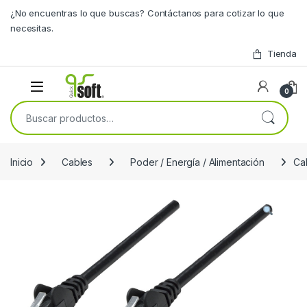
Skip to navigation
Skip to content
¿No encuentras lo que buscas? Contáctanos para cotizar lo que
necesitas.
Tienda
0
Buscar por:
Inicio
Cables
Poder / Energía / Alimentación
Ca