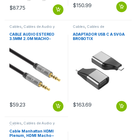
$
150.99
$
87.75
Cables
,
Cables de Audio y
Cables
,
Cables de
Video
Computadora
CABLE AUDIO ESTEREO
ADAPTADOR USB C A SVGA
3.5MM 2.0M MACHO-
BROBOTIX
MACHO
$
59.23
$
163.69
Cables
,
Cables de Audio y
Video
Cable Manhattan HDMI
Plenum, HDMI Macho –
HDMI Macho, 30 Metros,