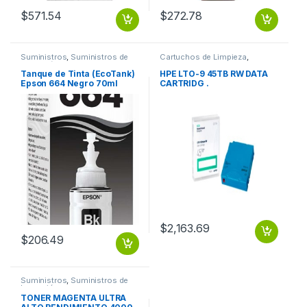
$
571.54
$
272.78
Suministros
,
Suministros de
Cartuchos de Limpieza
,
Impresión
Suministros
Tanque de Tinta (EcoTank)
HPE LTO-9 45TB RW DATA
Epson 664 Negro 70ml
CARTRIDG .
L575 L495 L1300
$
2,163.69
$
206.49
Suministros
,
Suministros de
Impresión
TONER MAGENTA ULTRA