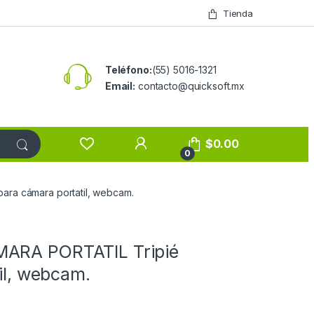
Tienda
Teléfono:
(55) 5016-1321
Email:
contacto@quicksoft.mx
$
0.00
0
ara cámara portatil, webcam.
MARA PORTATIL Tripié
til, webcam.