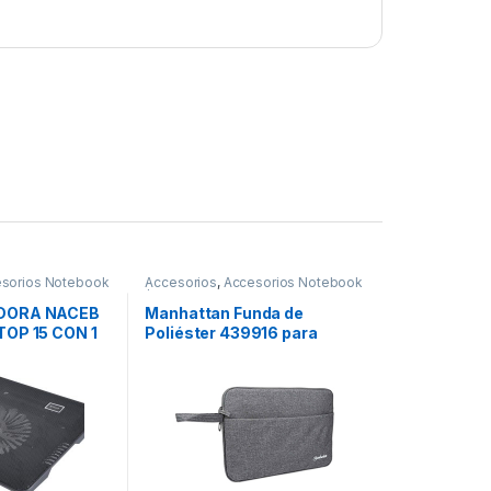
sorios Notebook
Accesorios
,
Accesorios Notebook
/ Tablet
ADORA NACEB
Manhattan Funda de
TOP 15 CON 1
Poliéster 439916 para
 NEGRO
Tablet 14.5″, Gris GRIS 14.5