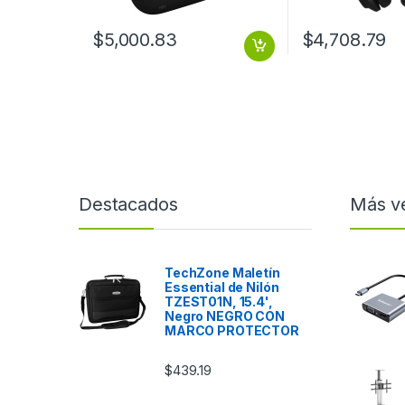
$
5,000.83
$
4,708.79
Destacados
Más v
TechZone Maletín
Essential de Nilón
TZEST01N, 15.4',
Negro NEGRO CON
MARCO PROTECTOR
$
439.19