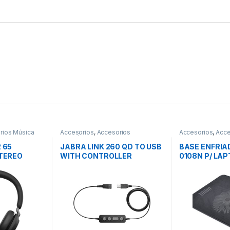
rios Música
Accesorios
,
Accesorios
Accesorios
,
Acce
Telefónicos
/ Tablet
 65
JABRA LINK 260 QD TO USB
BASE ENFRI
STEREO
WITH CONTROLLER
0108N P/ LAP
VENTILADOR