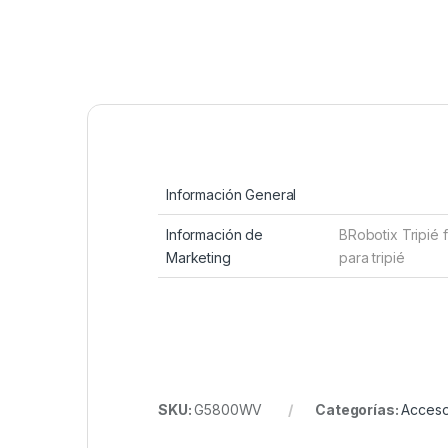
Información General
Información de
BRobotix Tripié 
Marketing
para tripié
SKU:
G5800WV
Categorías:
Acceso