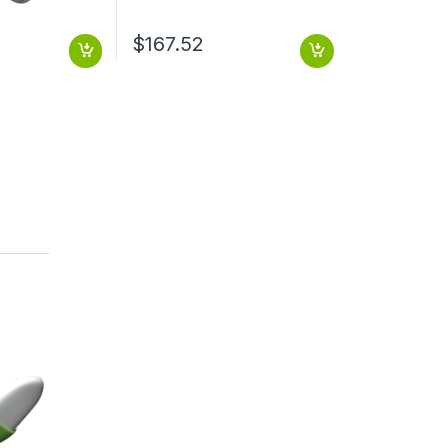
$
167.52