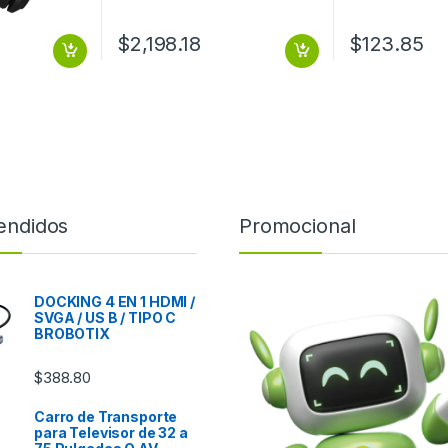
$
2,198.18
$
123.85
endidos
Promocional
DOCKING 4 EN 1 HDMI /
SVGA / US B / TIPO C
BROBOTIX
$
388.80
Carro de Transporte
para Televisor de 32 a