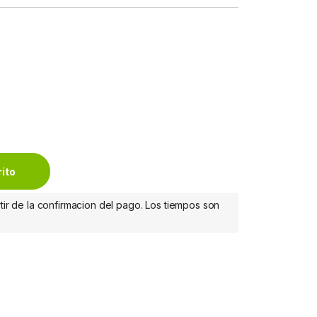
é flexible para cámara portatil, webcam. quantity
rito
tir de la confirmacion del pago. Los tiempos son