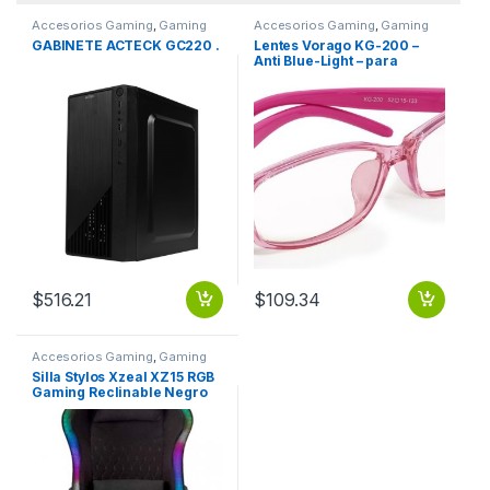
Accesorios Gaming
,
Gaming
Accesorios Gaming
,
Gaming
GABINETE ACTECK GC220 .
Lentes Vorago KG-200 –
Anti Blue-Light – para
PC/Tablet – Niños – Rosa
KG-200 KIDS ANTI BLUE
LIGHT ROSA
$
516.21
$
109.34
Accesorios Gaming
,
Gaming
Silla Stylos Xzeal XZ15 RGB
Gaming Reclinable Negro
XZSXZ15B O SOPORTE
LUMBAR/SUPERIOR