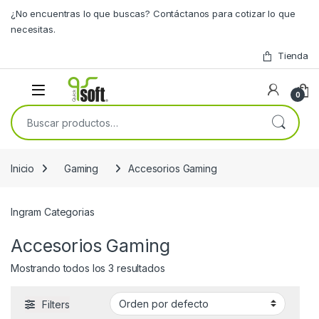
Skip to navigation
Skip to content
¿No encuentras lo que buscas? Contáctanos para cotizar lo que
necesitas.
Tienda
0
Buscar por:
Inicio
Gaming
Accesorios Gaming
Ingram Categorias
Accesorios Gaming
Mostrando todos los 3 resultados
Filters