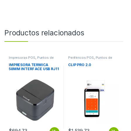
Productos relacionados
Impresoras POS
,
Puntos de
Periféricos POS
,
Puntos de
Venta y Códigos de Barra
Venta y Códigos de Barra
IMPRESORA TERMICA
CLIP PRO 2.0
58MM INTERF ACE USB RJ11
90MM/S.
$
694.73
$
1,539.73