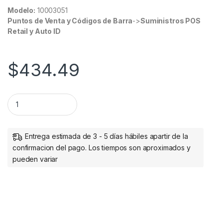
Modelo:
10003051
Puntos de Venta y Códigos de Barra
->
Suministros POS
Retail y Auto ID
$
434.49
Zebra Rollo de Etiquetas 10003051, 4' x 2', 4 x 2760 Etiqu
Entrega estimada de 3 - 5 días hábiles apartir de la
confirmacion del pago. Los tiempos son aproximados y
pueden variar