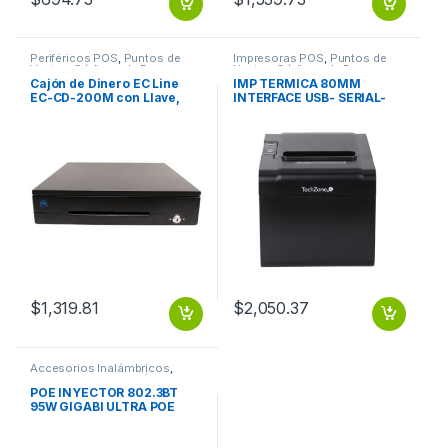
Periféricos POS
,
Puntos de
Impresoras POS
,
Puntos de
Venta y Códigos de Barra
Venta y Códigos de Barra
Cajón de Dinero EC Line
IMP TERMICA 80MM
EC-CD-200M con Llave,
INTERFACE USB- SERIAL-
8kg, Negro 5
RJ11 VEL 200MM/S
BILLETES/8MONEDAS/CABL
CORTADOR AU
RJ11
$
1,319.81
$
2,050.37
Accesorios Inalámbricos
,
Puntos de Venta y Códigos de
Barra
POE INYECTOR 802.3BT
95W GIGABI ULTRA POE