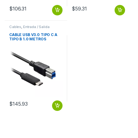
$
106.31
$
59.31
Cables
,
Entrada / Salida
CABLE USB V3.0 TIPO C A
TIPO B 1.0 METROS
BROBOTIX
$
145.93