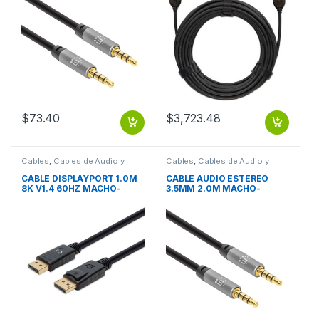
$
73.40
$
3,723.48
Cables
,
Cables de Audio y
Cables
,
Cables de Audio y
Video
Video
CABLE DISPLAYPORT 1.0M
CABLE AUDIO ESTEREO
8K V1.4 60HZ MACHO-
3.5MM 2.0M MACHO-
MACHO
MACHO