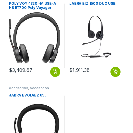
POLY VOY 4320 -M USB-A
JABRA BIZ 1500 DUO USB .
HS BT700 Poly Voyager
4320 Microsoft Teams
Certified USB-A Headset
+BT700 dongle (218475-
02)
$
3,409.67
$
1,911.38
Accesorios
,
Accesorios
Música
JABRA EVOLVE2 65 .