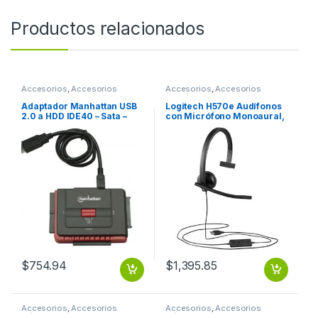
Productos relacionados
Accesorios
,
Accesorios
Accesorios
,
Accesorios
Almacenamiento
Telefónicos
Adaptador Manhattan USB
Logitech H570e Audífonos
2.0 a HDD IDE40 – Sata –
con Micrófono Monoaural,
OTB SATA 1.5 GBPS HASTA
Alámbrico, USB, Negro
5.25
LYNC
$
754.94
$
1,395.85
Accesorios
,
Accesorios
Accesorios
,
Accesorios
Música
Música