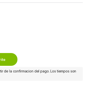
let 14.5", Gris GRIS 14.5 quantity
rito
tir de la confirmacion del pago. Los tiempos son