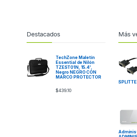
Destacados
Más v
TechZone Maletín
Essential de Nilón
TZEST01N, 15.4',
Negro NEGRO CON
MARCO PROTECTOR
SPLITT
$
439.10
Adminis
ADMINI