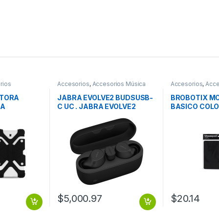
rios
Accesorios
,
Accesorios Música
Accesorios
,
Acce
CTORA
JABRA EVOLVE2 BUDSUSB-
BROBOTIX M
RA
C UC . JABRA EVOLVE2
BASICO COLO
9 Y 12 DE
BUDSUSB-C UC .
BOLSA – Tape
UNDA
Antiderrapan
NIVERSAL
Almohadilla R
DE 8 9 Y 12
Escritorio No
BROBOTIX
$
5,000.97
$
20.14