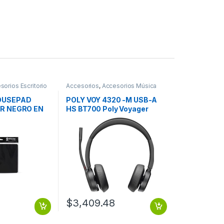
sorios Escritorio
Accesorios
,
Accesorios Música
OUSEPAD
POLY VOY 4320 -M USB-A
R NEGRO EN
HS BT700 Poly Voyager
te
4320 Microsoft Teams
te Mouse Pad
Certified USB-A Headset
aton Laptop
+BT700 dongle (218475-02)
tebook PC
$
3,409.48