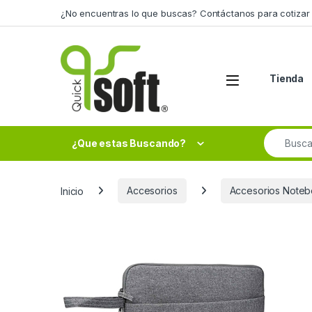
Skip to navigation
Skip to content
¿No encuentras lo que buscas? Contáctanos para cotizar 
Tienda
Search fo
¿Que estas Buscando?
Inicio
Accesorios
Accesorios Noteb