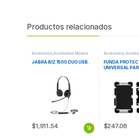
Productos relacionados
Accesorios
,
Accesorios Música
Accesorios
,
Acceso
Almacenamiento
JABRA BIZ 1500 DUO USB .
FUNDA PROTE
UNIVERSAL PA
TABLETAS DE 8 
SILICON NEG F
PROTECTORA U
PARA TABLETAS 
DE SILICON NEG
$
1,911.54
$
247.08