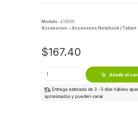
Modelo:
439916
Accesorios
->
Accesorios Notebook / Tablet
$
167.40
Manhattan Funda de Poliéster 439916 para Tab
Añadir al car
Entrega estimada de 3 - 5 días hábiles apar
aproximados y pueden variar