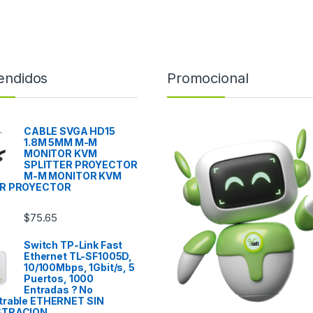
endidos
Promocional
CABLE SVGA HD15
1.8M 5MM M-M
MONITOR KVM
SPLITTER PROYECTOR
M-M MONITOR KVM
ER PROYECTOR
$
75.65
Switch TP-Link Fast
Ethernet TL-SF1005D,
10/100Mbps, 1Gbit/s, 5
Puertos, 1000
Entradas ? No
trable ETHERNET SIN
STRACION