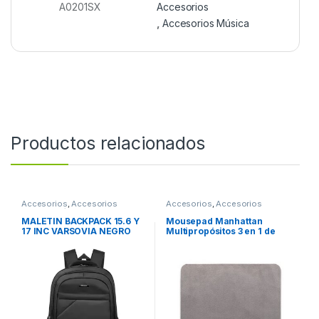
A0201SX
Accesorios
,
Accesorios Música
Productos relacionados
Accesorios
,
Accesorios
Accesorios
,
Accesorios
Notebook / Tablet
Escritorio
MALETIN BACKPACK 15.6 Y
Mousepad Manhattan
17 INC VARSOVIA NEGRO
Multipropósitos 3 en 1 de
Microfibra, 22x17cm,
Grosor 1mm, Gris Obscuro
GRIS OBSCURO