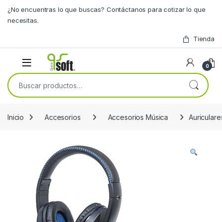
Skip to navigation
Skip to content
¿No encuentras lo que buscas? Contáctanos para cotizar lo que
necesitas.
Tienda
0
Buscar por:
Inicio
Accesorios
Accesorios Música
Auricular