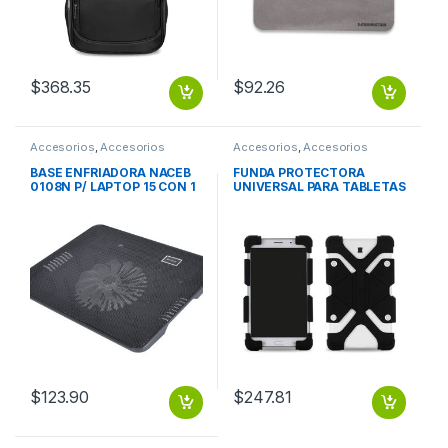
$
368.35
$
92.26
Accesorios
,
Accesorios
Accesorios
,
Accesorios
Notebook / Tablet
Almacenamiento
BASE ENFRIADORA NACEB
FUNDA PROTECTORA
0108N P/ LAPTOP 15 CON 1
UNIVERSAL PARA TABLETAS
VENTILADOR NEGRO
DE 8 9 Y 12 DE SILICON NEG
FUNDA PROTECTORA
UNIVERSAL PARA TABLETAS
DE 8 9 Y 12 DE SILICON NEG
$
123.90
$
247.81