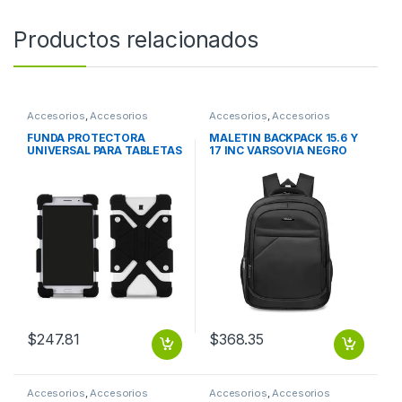
Productos relacionados
Accesorios
,
Accesorios
Accesorios
,
Accesorios
Almacenamiento
Notebook / Tablet
FUNDA PROTECTORA
MALETIN BACKPACK 15.6 Y
UNIVERSAL PARA TABLETAS
17 INC VARSOVIA NEGRO
DE 8 9 Y 12 DE SILICON NEG
FUNDA PROTECTORA
UNIVERSAL PARA TABLETAS
DE 8 9 Y 12 DE SILICON NEG
$
247.81
$
368.35
Accesorios
,
Accesorios
Accesorios
,
Accesorios