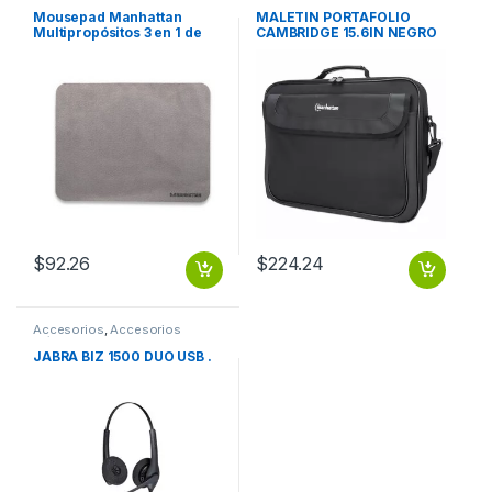
Escritorio
Notebook / Tablet
Mousepad Manhattan
MALETIN PORTAFOLIO
Multipropósitos 3 en 1 de
CAMBRIDGE 15.6IN NEGRO
Microfibra, 22x17cm,
Grosor 1mm, Gris Obscuro
GRIS OBSCURO
$
92.26
$
224.24
Accesorios
,
Accesorios
Música
JABRA BIZ 1500 DUO USB .