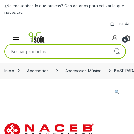
Skip to navigation
Skip to content
¿No encuentras lo que buscas? Contáctanos para cotizar lo que
necesitas.
Tienda
0
Buscar por:
Inicio
Accesorios
Accesorios Música
BASE PAR