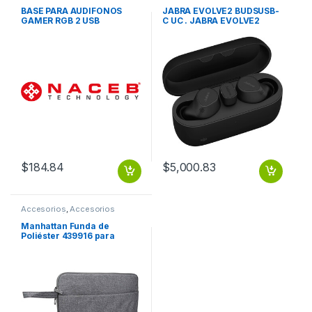
Música
Música
BASE PARA AUDIFONOS
JABRA EVOLVE2 BUDSUSB-
GAMER RGB 2 USB
C UC . JABRA EVOLVE2
BUDSUSB-C UC .
$
184.84
$
5,000.83
Accesorios
,
Accesorios
Notebook / Tablet
Manhattan Funda de
Poliéster 439916 para
Tablet 14.5″, Gris GRIS 14.5