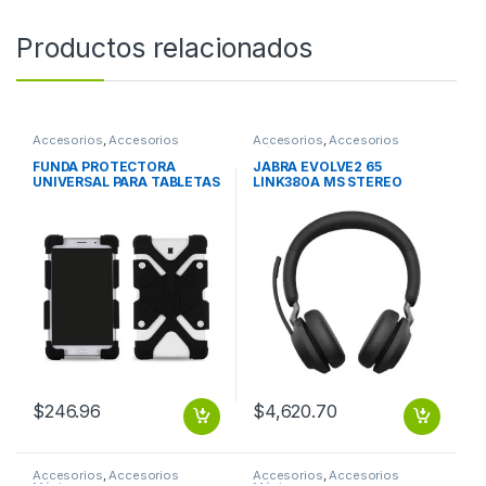
Productos relacionados
Accesorios
,
Accesorios
Accesorios
,
Accesorios
Almacenamiento
Música
FUNDA PROTECTORA
JABRA EVOLVE2 65
UNIVERSAL PARA TABLETAS
LINK380A MS STEREO
DE 8 9 Y 12 DE SILICON NEG
BLACK
FUNDA PROTECTORA
UNIVERSAL PARA TABLETAS
DE 8 9 Y 12 DE SILICON NEG
$
246.96
$
4,620.70
Accesorios
,
Accesorios
Accesorios
,
Accesorios