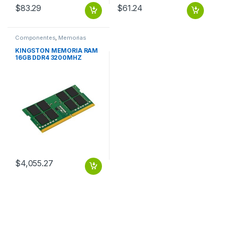
$
83.29
$
61.24
Componentes
,
Memorias
KINGSTON MEMORIA RAM
16GB DDR4 3200MHZ
SINGLE RANK SODIMM
$
4,055.27