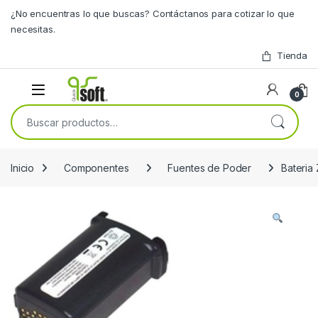
Skip to navigation
Skip to content
¿No encuentras lo que buscas? Contáctanos para cotizar lo que
necesitas.
Tienda
0
Buscar por:
Inicio
Componentes
Fuentes de Poder
Bateri