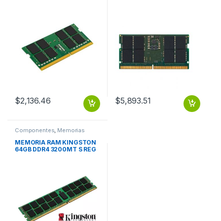
SODIMM
SODIMM
$
2,136.46
$
5,893.51
Componentes
,
Memorias
MEMORIA RAM KINGSTON
64GB DDR4 3200MT S REG
ECC MODULE