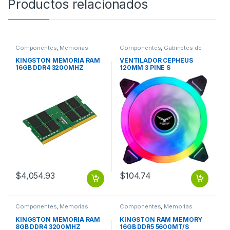
Productos relacionados
Componentes
,
Memorias
Componentes
,
Gabinetes de
computadora y montaje
KINGSTON MEMORIA RAM
VENTILADOR CEPHEUS
16GB DDR4 3200MHZ
120MM 3 PINE S
SINGLE RANK SODIMM
$
4,054.93
$
104.74
Componentes
,
Memorias
Componentes
,
Memorias
KINGSTON MEMORIA RAM
KINGSTON RAM MEMORY
8GB DDR4 3200MHZ
16GB DDR5 5600MT/S