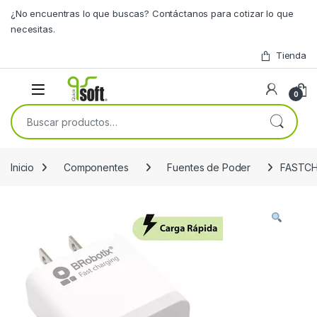
Skip to navigation
Skip to content
¿No encuentras lo que buscas? Contáctanos para cotizar lo que
necesitas.
Tienda
0
Buscar por:
Inicio
Componentes
Fuentes de Poder
FASTCH