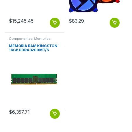
$
15,245.45
$
83.29
Componentes
,
Memorias
MEMORIA RAM KINGSTON
16GB DDR4 3200MT/S
SINGLE RANK ECC MODULE
$
6,357.71