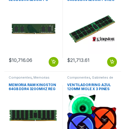
MODULE
ECC MODULE
$
10,716.06
$
21,713.61
Componentes
,
Memorias
Componentes
,
Gabinetes de
computadora y montaje
MEMORIA RAM KINGSTON
VENTILADOR RING AZUL
64GB DDR4 3200MHZ REG
120MM MOLE X 3 PINES
ECC MODULE