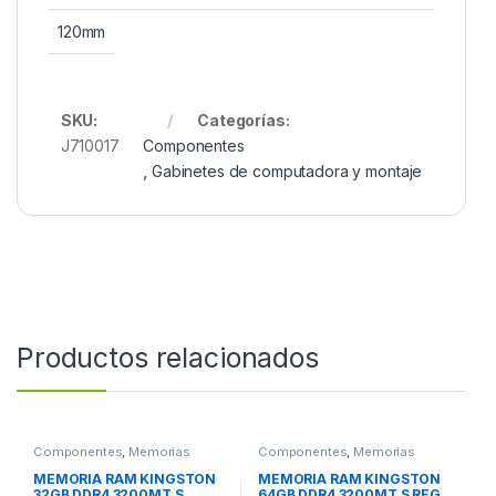
120mm
SKU:
Categorías:
J710017
Componentes
,
Gabinetes de computadora y montaje
Productos relacionados
Componentes
,
Memorias
Componentes
,
Memorias
MEMORIA RAM KINGSTON
MEMORIA RAM KINGSTON
32GB DDR4 3200MT S
64GB DDR4 3200MT S REG