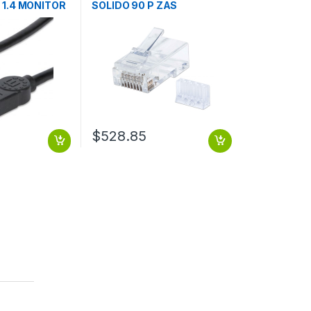
 1.4 MONITOR
SOLIDO 90 P ZAS
OR VELOCIDAD
TV
$
528.85