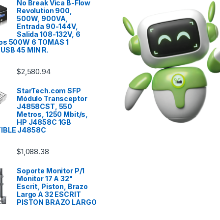
No Break Vica B-Flow
Revolution 900,
500W, 900VA,
Entrada 90-144V,
Salida 108-132V, 6
os 500W 6 TOMAS 1
USB 45 MIN R.
$
2,580.94
StarTech.com SFP
Módulo Transceptor
J4858CST, 550
Metros, 1250 Mbit/s,
HP J4858C 1GB
IBLE J4858C
$
1,088.38
Soporte Monitor P/1
Monitor 17 A 32"
Escrit, Piston, Brazo
Largo A 32 ESCRIT
PISTON BRAZO LARGO