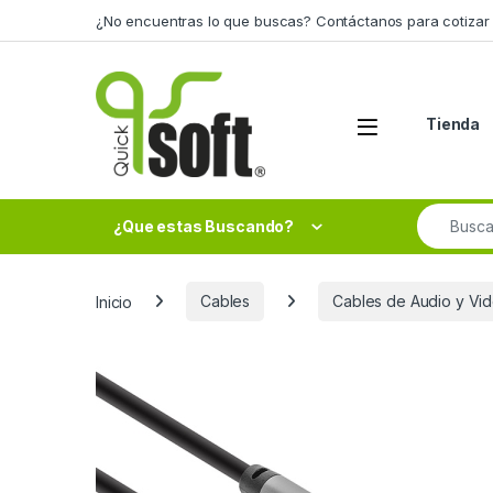
Skip to navigation
Skip to content
¿No encuentras lo que buscas? Contáctanos para cotizar 
Tienda
Search fo
¿Que estas Buscando?
Inicio
Cables
Cables de Audio y Vi