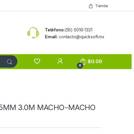
Tienda
Teléfono:
(55) 5016-1321
Email:
contacto@quicksoft.mx
$
0.00
0
3.5MM 3.0M MACHO-MACHO