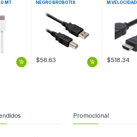
.0 MT
NEGRO BROBOTIX
M VELOCIDAD
TV PROYECT
1.4 MONITOR 
PROYECTOR
$
58.63
$
518.34
endidos
Promocional