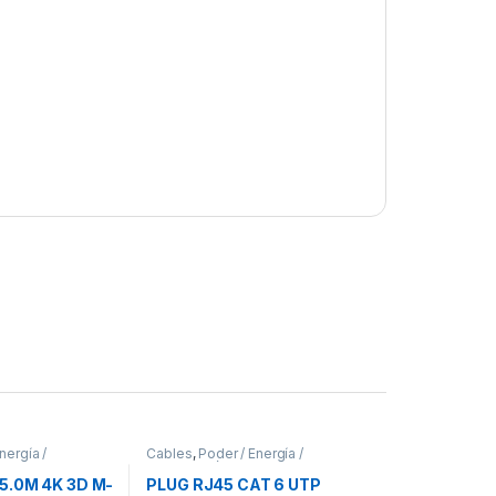
nergía /
Cables
,
Poder / Energía /
Alimentación
5.0M 4K 3D M-
PLUG RJ45 CAT 6 UTP