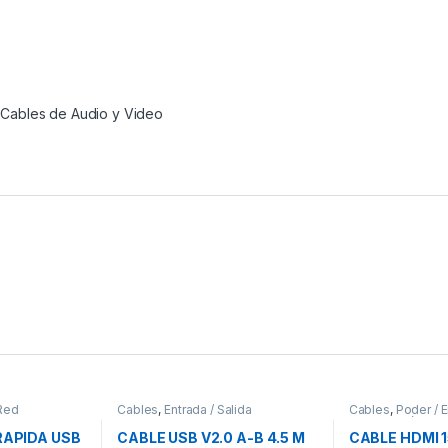
,
Cables de Audio y Video
Red
Cables
,
Entrada / Salida
Cables
,
Poder / E
Alimentación
RAPIDA USB
CABLE USB V2.0 A-B 4.5 M
CABLE HDMI 1