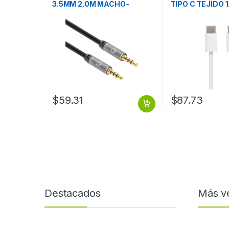
3.5MM 2.0M MACHO-
TIPO C TEJIDO 1
MACHO
$
59.31
$
87.73
Destacados
Más v