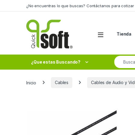
Skip to navigation
Skip to content
¿No encuentras lo que buscas? Contáctanos para cotizar 
Tienda
Search fo
¿Que estas Buscando?
Inicio
Cables
Cables de Audio y Vi