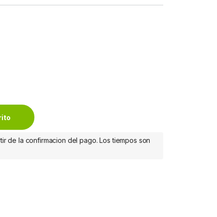
0.0M CONECTOR DESMONTABLE quantity
rito
tir de la confirmacion del pago. Los tiempos son