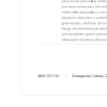
para enviar una se�al HDMI 
una feria comercial u otro e
cable m�s peque�o y con el c
espacios reducidos o estrech
gran escala y disfrutar de t
riesgo de interferencias elec
una excelente opción para en
fabricación donde la alta res
SKU:
0B17149
Categorías:
Cables
,
C