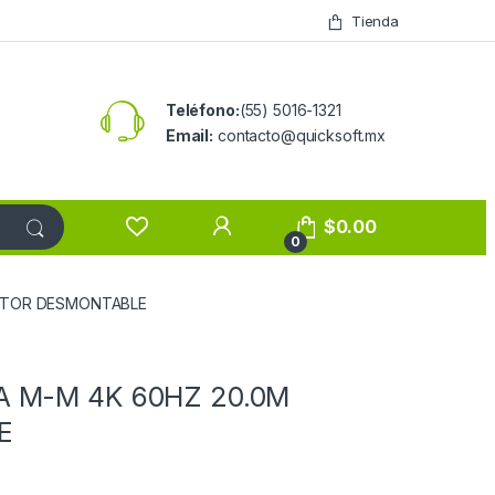
Tienda
Teléfono:
(55) 5016-1321
Email:
contacto@quicksoft.mx
$
0.00
0
ECTOR DESMONTABLE
A M-M 4K 60HZ 20.0M
E