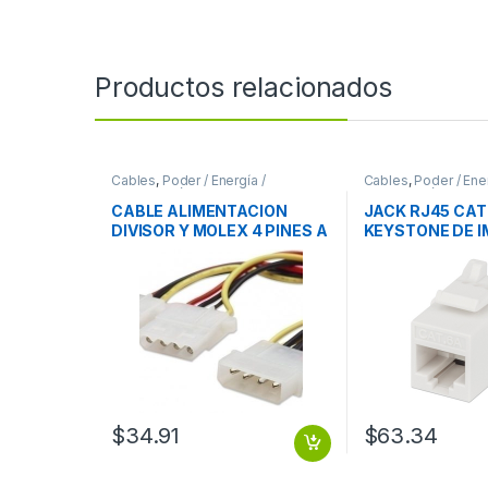
Productos relacionados
Cables
,
Poder / Energía /
Cables
,
Poder / Ener
Alimentación
Alimentación
CABLE ALIMENTACION
JACK RJ45 CAT
DIVISOR Y MOLEX 4 PINES A
KEYSTONE DE 
DUAL MOLEX HEMBRA
BLANCO
MOLEX 4 PINES A DUAL
MOLEX HEMBRA
$
34.91
$
63.34