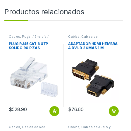
Productos relacionados
Cables
,
Poder / Energía /
Cables
,
Cables de
Alimentación
Computadora
PLUG RJ45 CAT 6 UTP
ADAPTADOR HDMI HEMBRA
SOLIDO 90 P ZAS
A DVI-D 24 MAS 1 M
$
528.90
$
76.60
Cables
,
Cables de Red
Cables
,
Cables de Audio y
Video