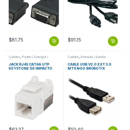
$
81.75
$
91.15
Cables
,
Poder / Energía /
Cables
,
Entrada / Salida
Alimentación
JACK RJ45 CAT6A UTP
CABLE USB V2.0 EXT 3.0
KEYSTONE DE IMPACTO
MTS NGO BROBOTIX
BLANCO
$
63.37
$
50.40