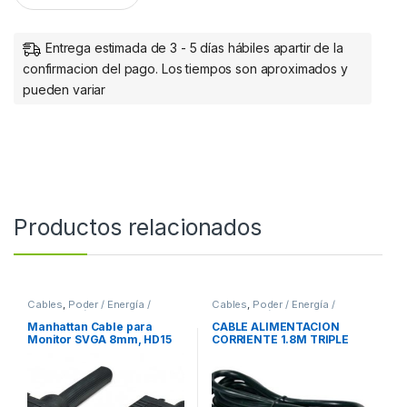
Entrega estimada de 3 - 5 días hábiles apartir de la
confirmacion del pago. Los tiempos son aproximados y
pueden variar
Productos relacionados
Cables
,
Poder / Energía /
Cables
,
Poder / Energía /
Alimentación
Alimentación
Manhattan Cable para
CABLE ALIMENTACION
Monitor SVGA 8mm, HD15
CORRIENTE 1.8M TRIPLE
Macho – HD15 Hembra, 1.8
CARGADOR LAPTOP 1.8M
Metros, Negro 8MM
TRIPLE CARGADOR LAPTOP
MACHO-HEMBRA MONITOR
PROYECTOR