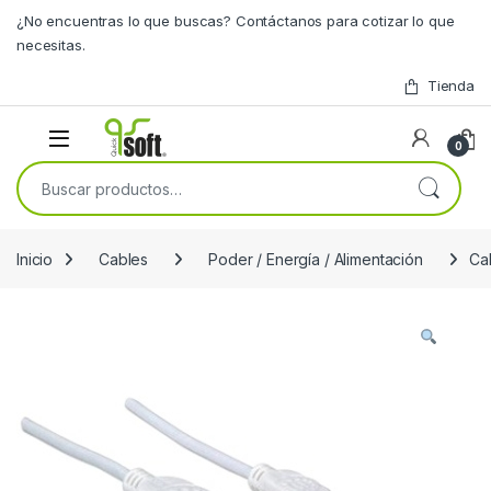
Skip to navigation
Skip to content
¿No encuentras lo que buscas? Contáctanos para cotizar lo que
necesitas.
Tienda
0
Buscar por:
Inicio
Cables
Poder / Energía / Alimentación
Ca