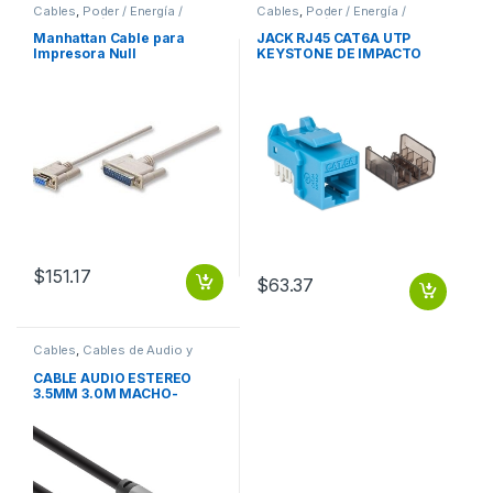
Cables
,
Poder / Energía /
Cables
,
Poder / Energía /
Alimentación
Alimentación
Manhattan Cable para
JACK RJ45 CAT6A UTP
Impresora Null
KEYSTONE DE IMPACTO
Módem/Serial, DB9
AZUL
Hembra – DB25 Macho, 1.8
Metros, Gris DB25M 1.8M
MOL .
$
151.17
$
63.37
Cables
,
Cables de Audio y
Video
CABLE AUDIO ESTEREO
3.5MM 3.0M MACHO-
MACHO