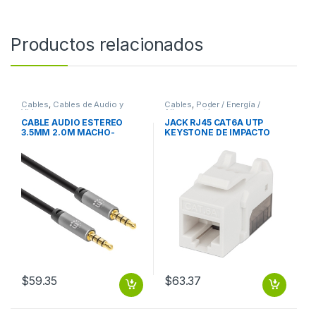
Productos relacionados
Cables
,
Cables de Audio y
Cables
,
Poder / Energía /
Video
Alimentación
CABLE AUDIO ESTEREO
JACK RJ45 CAT6A UTP
3.5MM 2.0M MACHO-
KEYSTONE DE IMPACTO
MACHO
BLANCO
$
59.35
$
63.37