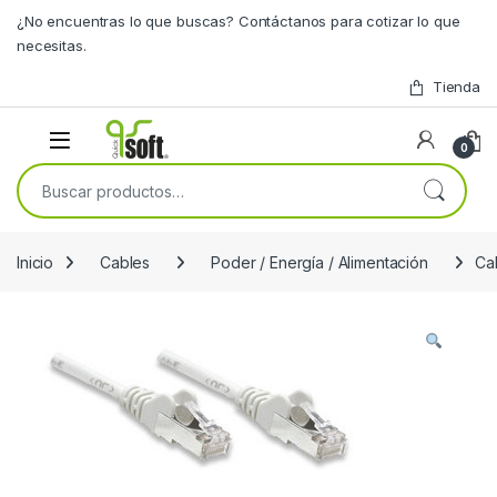
Skip to navigation
Skip to content
¿No encuentras lo que buscas? Contáctanos para cotizar lo que
necesitas.
Tienda
0
Buscar por:
Inicio
Cables
Poder / Energía / Alimentación
Ca