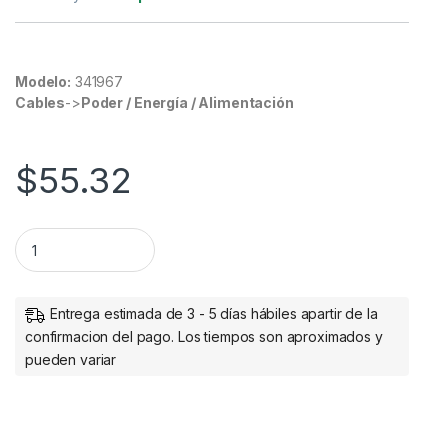
Modelo:
341967
Cables
->
Poder / Energía / Alimentación
$
55.32
Cable Patch v Cat6 UTP RJ-45 Macho - RJ-45 Macho, 2 Metr
Entrega estimada de 3 - 5 días hábiles apartir de la
confirmacion del pago. Los tiempos son aproximados y
pueden variar