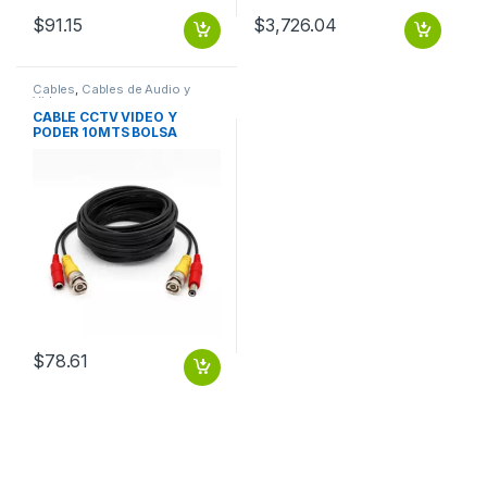
$
91.15
$
3,726.04
Cables
,
Cables de Audio y
Video
CABLE CCTV VIDEO Y
PODER 10MTS BOLSA
ECOLOGICA
$
78.61