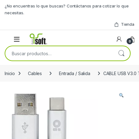
Skip to navigation
Skip to content
¿No encuentras lo que buscas? Contáctanos para cotizar lo que
necesitas.
Tienda
0
Buscar por:
Inicio
Cables
Entrada / Salida
CABLE USB V3.0 