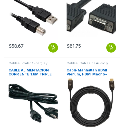
PROYECTOR
$
58.67
$
81.75
Cables
,
Poder / Energía /
Cables
,
Cables de Audio y
Alimentación
Video
CABLE ALIMENTACION
Cable Manhattan HDMI
CORRIENTE 1.8M TRIPLE
Plenum, HDMI Macho –
CARGADOR LAPTOP 1.8M
HDMI Macho, 30 Metros,
TRIPLE CARGADOR LAPTOP
Negro 30.0M