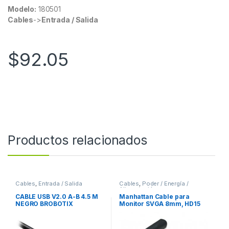
Modelo:
180501
Cables
->
Entrada / Salida
$
92.05
Productos relacionados
Cables
,
Entrada / Salida
Cables
,
Poder / Energía /
Alimentación
CABLE USB V2.0 A-B 4.5 M
Manhattan Cable para
NEGRO BROBOTIX
Monitor SVGA 8mm, HD15
Macho – HD15 Hembra, 1.8
Metros, Negro 8MM
MACHO-HEMBRA MONITOR