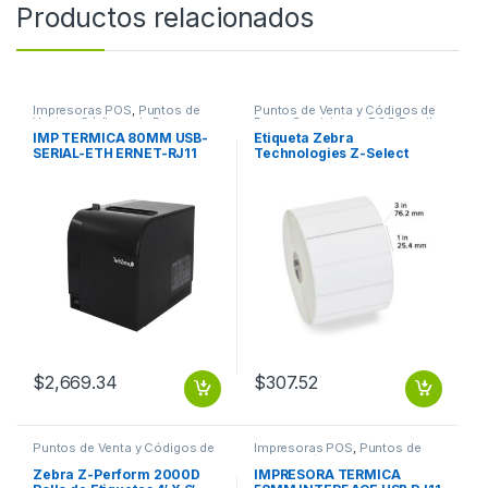
Productos relacionados
Impresoras POS
,
Puntos de
Puntos de Venta y Códigos de
Venta y Códigos de Barra
Barra
,
Suministros POS Retail y
Auto ID
IMP TERMICA 80MM USB-
Etiqueta Zebra
SERIAL-ETH ERNET-RJ11
Technologies Z-Select
VEL 300MM/S CORTADOR
4000T – 3″ x 1″ TT 3 X1 Z
AUT
SELECT
$
2,669.34
$
307.52
Puntos de Venta y Códigos de
Impresoras POS
,
Puntos de
Barra
,
Suministros POS Retail y
Venta y Códigos de Barra
Auto ID
Zebra Z-Perform 2000D
IMPRESORA TERMICA