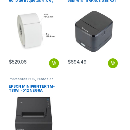
Rollo de Etiquetas 4′ X 6′,
58MM INTERF ACE USB RJ11
Blanco, 1000 Etiquetas TD
90MM/S.
4 X6 Z-PERFORM
$
529.06
$
694.49
Impresoras POS
,
Puntos de
Venta y Códigos de Barra
EPSON MINIPRINTER TM-
T88VII-012 NEGRA
ETHERNET-SERIAL-USB
4YEAR WAR