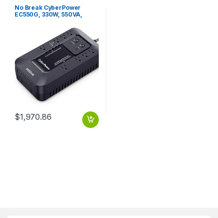
Protección Eléctrica
No Break CyberPower
EC550G, 330W, 550VA,
Entrada 96-140V
550VA/330W ECO STANDBY
8CONT RJ11/U
$
1,970.86