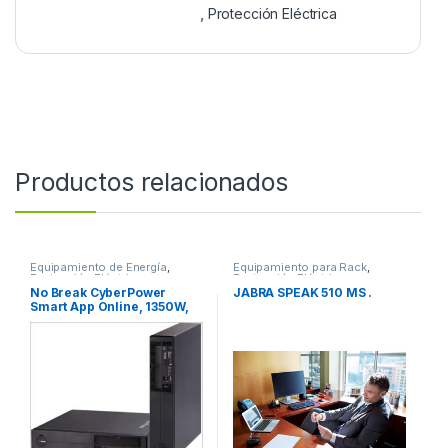
,
Protección Eléctrica
Productos relacionados
Equipamiento de Energía
,
Equipamiento para Rack
,
Protección Eléctrica
Protección Eléctrica
No Break CyberPower
JABRA SPEAK 510 MS .
Smart App Online, 1350W,
1500VA, Entrada 100-125V,
Salida 100-125V
1500VA/1350W LCD ONLINE
SENOID 120