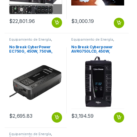
$
22,801.96
$
3,000.19
Equipamiento de Energía
,
Equipamiento de Energía
,
Protección Eléctrica
Protección Eléctrica
No Break CyberPower
No Break Cyberpower
EC750G, 450W, 750VA,
AVRG750LCD, 450W,
Entrada 96-140V
750VA, Entrada 90-148V,
750VA/450W ECO STANDBY
Salida 120V, 12 Contactos
12CONT RJ11/
12 NEMA 5-15R PANTALLA
LCD RJ11
$
2,695.83
$
3,194.59
Equipamiento de Energía
,