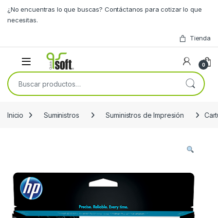
Skip to navigation
Skip to content
¿No encuentras lo que buscas? Contáctanos para cotizar lo que
necesitas.
Tienda
0
Buscar por:
Inicio
Suministros
Suministros de Impresión
Car