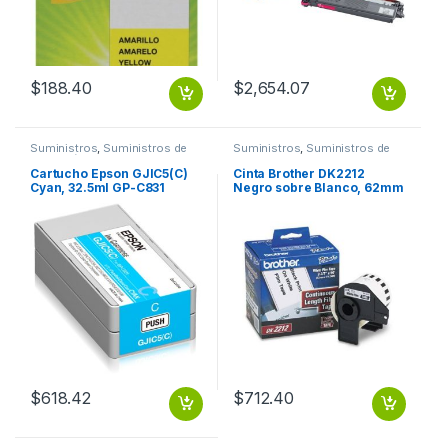
$
188.40
$
2,654.07
Suministros
,
Suministros de
Suministros
,
Suministros de
Impresión
Oficina
Cartucho Epson GJIC5(C)
Cinta Brother DK2212
Cyan, 32.5ml GP-C831
Negro sobre Blanco, 62mm
GJIC5(K)
x 15.2m BLANCO PLASTICA
62MM X 15.2M
$
618.42
$
712.40