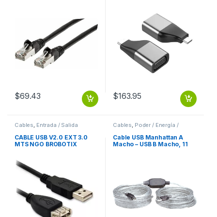
$
69.43
$
163.95
Cables
,
Entrada / Salida
Cables
,
Poder / Energía /
Alimentación
CABLE USB V2.0 EXT 3.0
Cable USB Manhattan A
MTS NGO BROBOTIX
Macho – USB B Macho, 11
Metros, Plata ACTIVA
IMPRESORA PLATA .