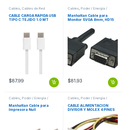
Cables
,
Cables de Red
Cables
,
Poder / Energía /
Alimentación
CABLE CARGA RAPIDA USB
Manhattan Cable para
TIPO C TEJIDO 1.0 MT
Monitor SVGA 8mm, HD15
Macho – HD15 Hembra, 1.8
Metros, Negro 8MM
MACHO-HEMBRA MONITOR
PROYECTOR
$
87.99
$
81.93
Cables
,
Poder / Energía /
Cables
,
Poder / Energía /
Alimentación
Alimentación
Manhattan Cable para
CABLE ALIMENTACION
Impresora Null
DIVISOR Y MOLEX 4 PINES
Módem/Serial, DB9
A DUAL MOLEX HEMBRA
Hembra – DB25 Macho, 1.8
MOLEX 4 PINES A DUAL
Metros, Gris DB25M 1.8M
MOLEX HEMBRA
MOL .