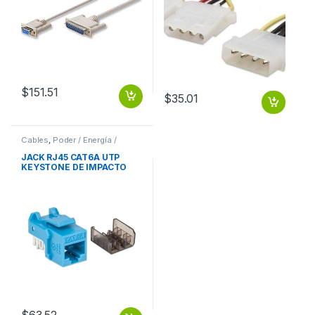
$
151.51
$
35.01
Cables
,
Poder / Energía /
Alimentación
JACK RJ45 CAT6A UTP
KEYSTONE DE IMPACTO
AZUL