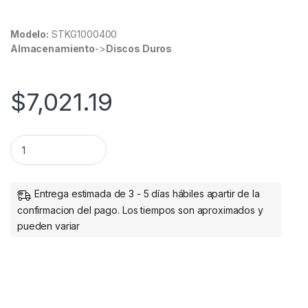
Modelo:
STKG1000400
Almacenamiento
->
Discos Duros
$
7,021.19
DISCO DURO EXT PORTATIL USB 3.1 1TB USB-C 3Y ONE TOUCH
Entrega estimada de 3 - 5 días hábiles apartir de la
confirmacion del pago. Los tiempos son aproximados y
pueden variar