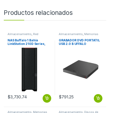
Productos relacionados
Almacenamiento
,
Red
Almacenamiento
,
Memorias
Unificada de Almacenamiento
Flash
NAS Buffalo 1 Bahía
GRABADOR DVD PORTATIL
LinkStation 210D Series,
USB 2.0 B UFFALO
2TB (incluye 1 HDD de 2TB),
MEDIASTATION
Sistema de
Almacenamiento en Red Rj-
45 Gigabit, USB 2.0,
Compatible con Windows &
Mac, Personal Cloud
Storage con acceso remoto
Free TAA Compliant
(1X2TB) RJ45 1GB USB 2.0
BUFFALO
$
3,730.74
$
791.25
Almacenamiento
,
Memorias
Almacenamiento
,
Discos de