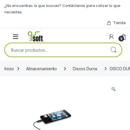
Skip to navigation
Skip to content
¿No encuentras lo que buscas? Contáctanos para cotizar lo que
necesitas.
Tienda
0
Buscar por:
Inicio
Almacenamiento
Discos Duros
DISCO DUR