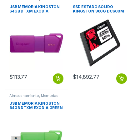
Flash
Estado Solido (SSD)
USB MEMORIA KINGSTON
SSD ESTADO SOLIDO
64GB DTXM EXODIA
KINGSTON 960G DC600M
PURPLE MORADO
MIXED USE SATA 2.5
$
113.77
$
14,892.77
Almacenamiento
,
Memorias
Flash
USB MEMORIA KINGSTON
64GB DTXM EXODIA GREEN
VERDE