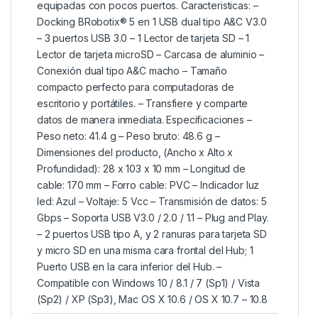
equipadas con pocos puertos. Caracteristicas: –
Docking BRobotix® 5 en 1 USB dual tipo A&C V3.0
– 3 puertos USB 3.0 – 1 Lector de tarjeta SD – 1
Lector de tarjeta microSD – Carcasa de aluminio –
Conexión dual tipo A&C macho – Tamaño
compacto perfecto para computadoras de
escritorio y portátiles. – Transfiere y comparte
datos de manera inmediata. Especificaciones –
Peso neto: 41.4 g – Peso bruto: 48.6 g –
Dimensiones del producto, (Ancho x Alto x
Profundidad): 28 x 103 x 10 mm – Longitud de
cable: 170 mm – Forro cable: PVC – Indicador luz
led: Azul – Voltaje: 5 Vcc – Transmisión de datos: 5
Gbps – Soporta USB V3.0 / 2.0 / 1.1 – Plug and Play.
– 2 puertos USB tipo A, y 2 ranuras para tarjeta SD
y micro SD en una misma cara frontal del Hub; 1
Puerto USB en la cara inferior del Hub. –
Compatible con Windows 10 / 8.1 / 7 (Sp1) / Vista
(Sp2) / XP (Sp3), Mac OS X 10.6 / OS X 10.7 – 10.8