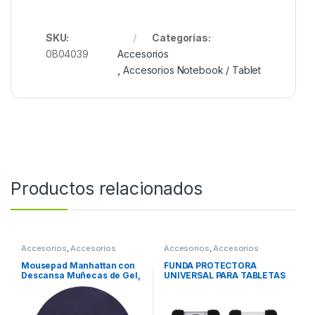
SKU:
Categorías:
0B04039
Accesorios
,
Accesorios Notebook / Tablet
Productos relacionados
Accesorios
,
Accesorios
Accesorios
,
Accesorios
Escritorio
Almacenamiento
Mousepad Manhattan con
FUNDA PROTECTORA
Descansa Muñecas de Gel,
UNIVERSAL PARA TABLETAS
20x24cm, Grosor 4mm,
DE 8 9 Y 12 DE SILICON NEG
Azul Marino TIPO GEL
FUNDA PROTECTORA
ERGONOMICO AZUL
UNIVERSAL PARA TABLETAS
MARINO
DE 8 9 Y 12 DE SILICON NEG