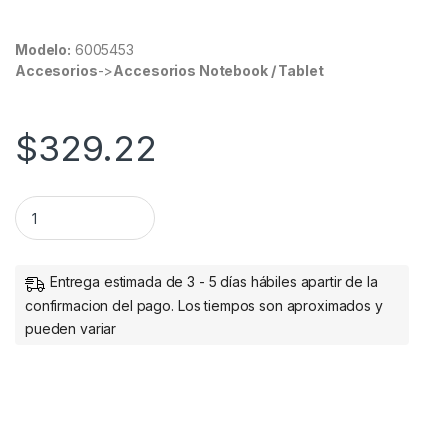
Modelo:
6005453
Accesorios
->
Accesorios Notebook / Tablet
$
329.22
DOCKING 5 EN 1 USB V3.0 CONECTOR DUAL C Y A BROBOTIX q
Entrega estimada de 3 - 5 días hábiles apartir de la
confirmacion del pago. Los tiempos son aproximados y
pueden variar