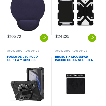
$
105.72
$
247.25
Accesorios
,
Accesorios
Accesorios
,
Accesorios
Notebook / Tablet
Escritorio
FUNDA DE USO RUDO
BROBOTIX MOUSEPAD
CORREA Y GIRO 360
BASICO COLOR NEGRO EN
SAMSUNG GALAXY TAB A9
BOLSA – Tapete
X110
Antiderrapante Mouse Pad
Almohadilla Raton Laptop
Escritorio Notebook PC
BROBOTIX