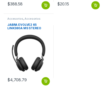
$
388.58
$
20.15
Accesorios
,
Accesorios
Música
JABRA EVOLVE2 65
LINK380A MS STEREO
BLACK
$
4,708.79