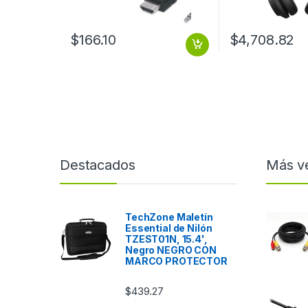
$
166.10
$
4,708.82
Destacados
Más v
TechZone Maletín
Essential de Nilón
TZEST01N, 15.4',
Negro NEGRO CON
MARCO PROTECTOR
$
439.27