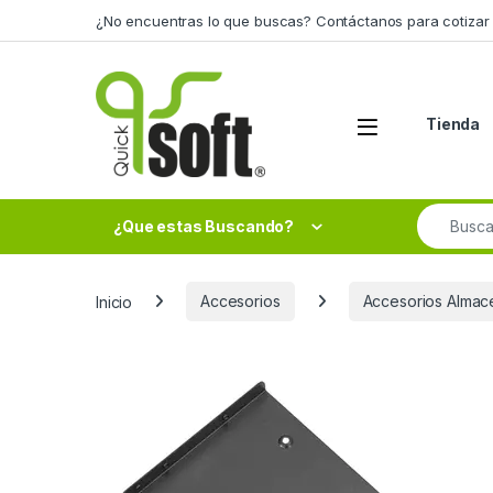
Skip to navigation
Skip to content
¿No encuentras lo que buscas? Contáctanos para cotizar 
Tienda
Search fo
¿Que estas Buscando?
Inicio
Accesorios
Accesorios Almac