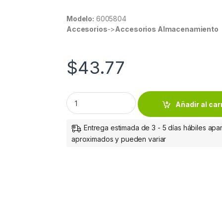
Modelo:
6005804
Accesorios
->
Accesorios Almacenamiento
$
43.77
RIEL DE MONTAJE P/ HDD Y 2.5IN BROBOTIX 
Añadir al car
Entrega estimada de 3 - 5 días hábiles apar
aproximados y pueden variar