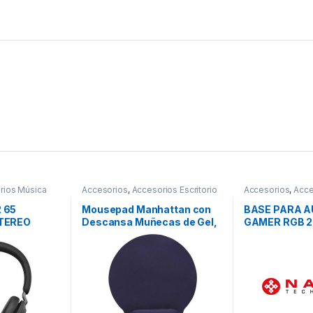
rios Música
Accesorios
,
Accesorios Escritorio
Accesorios
,
Acce
 65
Mousepad Manhattan con
BASE PARA A
STEREO
Descansa Muñecas de Gel,
GAMER RGB 2
20x24cm, Grosor 4mm,
Azul Marino TIPO GEL
ERGONOMICO AZUL
MARINO