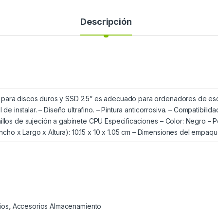
Descripción
 para discos duros y SSD 2.5” es adecuado para ordenadores de escr
il de instalar. – Diseño ultrafino. – Pintura anticorrosiva. – Compatibili
nillos de sujeción a gabinete CPU Especificaciones – Color: Negro – Pe
ho x Largo x Altura): 10.15 x 10 x 1.05 cm – Dimensiones del empaque:
ios
,
Accesorios Almacenamiento