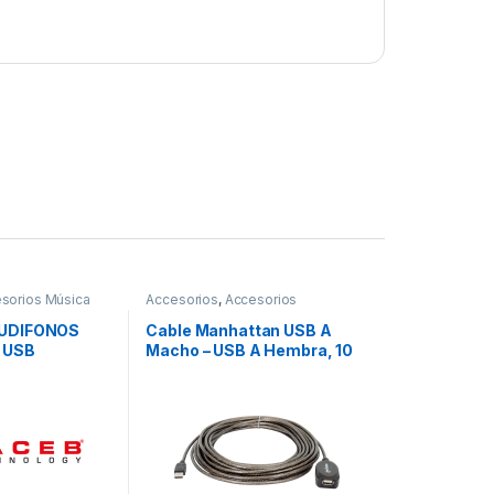
sorios Música
Accesorios
,
Accesorios
Almacenamiento
UDIFONOS
Cable Manhattan USB A
 USB
Macho – USB A Hembra, 10
Metros, Negro ACTIVA
ENCADENABLE X3 M-H