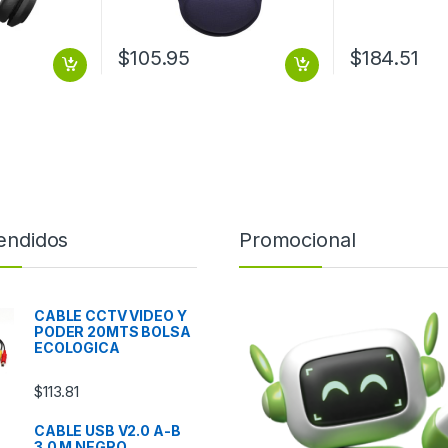
$
105.95
$
184.51
endidos
Promocional
CABLE CCTV VIDEO Y
PODER 20MTS BOLSA
ECOLOGICA
$
113.81
CABLE USB V2.0 A-B
3.0 M NEGRO