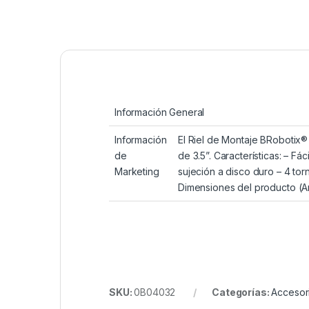
Información General
Información
El Riel de Montaje BRobotix®
de
de 3.5”. Características: – Fác
Marketing
sujeción a disco duro – 4 tor
Dimensiones del producto (Anc
SKU:
0B04032
Categorías:
Accesor