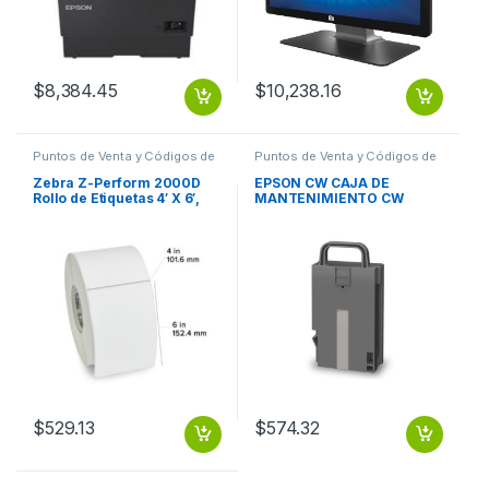
$
8,384.45
$
10,238.16
Puntos de Venta y Códigos de
Puntos de Venta y Códigos de
Barra
,
Suministros POS Retail y
Barra
,
Suministros POS Retail y
Auto ID
Auto ID
Zebra Z-Perform 2000D
EPSON CW CAJA DE
Rollo de Etiquetas 4′ X 6′,
MANTENIMIENTO CW
Blanco, 1000 Etiquetas TD
C4000 SJMB4000
4 X6 Z-PERFORM
$
529.13
$
574.32