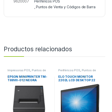
9620007
Periféricos POS
,
Puntos de Venta y Códigos de Barra
Productos relacionados
Impresoras POS
,
Puntos de
Periféricos POS
,
Puntos de
Venta y Códigos de Barra
Venta y Códigos de Barra
EPSON MINIPRINTER TM-
ELO TOUCH MONITOR
T88VII-012 NEGRA
2202L LCD DESKTOP 22
ETHERNET-SERIAL-USB
CAPACITIVE 10-TOUCH B
4YEAR WAR