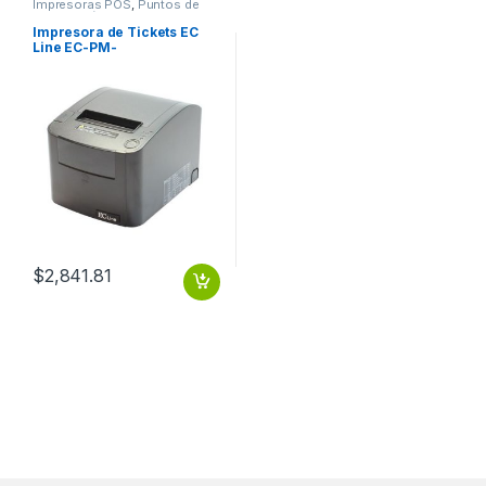
Impresoras POS
,
Puntos de
Venta y Códigos de Barra
Impresora de Tickets EC
Line EC-PM-
80330,Térmica Directa,
Alámbrico, 203 x 203DPI,
Negro
SERIAL/USB/ETHER/FUENT
E
$
2,841.81