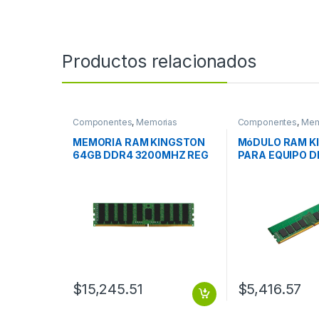
Productos relacionados
Componentes
,
Memorias
Componentes
,
Mem
MEMORIA RAM KINGSTON
MóDULO RAM K
64GB DDR4 3200MHZ REG
PARA EQUIPO 
ECC MODULE
16GB DDR4 32
$
15,245.51
$
5,416.57