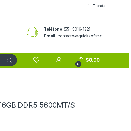
Tienda
Teléfono:
(55) 5016-1321
Email:
contacto@quicksoft.mx
$
0.00
0
16GB DDR5 5600MT/S