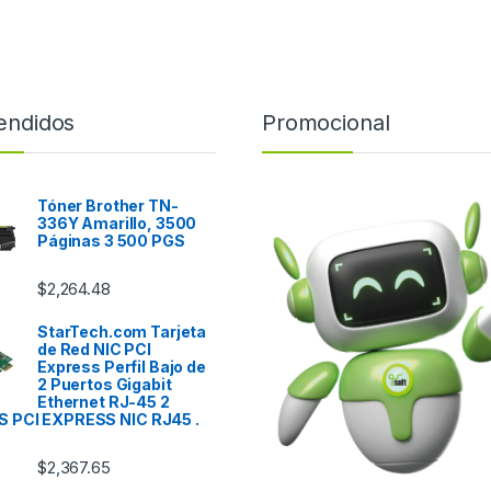
endidos
Promocional
Tóner Brother TN-
336Y Amarillo, 3500
Páginas 3 500 PGS
$
2,264.48
StarTech.com Tarjeta
de Red NIC PCI
Express Perfil Bajo de
2 Puertos Gigabit
Ethernet RJ-45 2
 PCI EXPRESS NIC RJ45 .
$
2,367.65