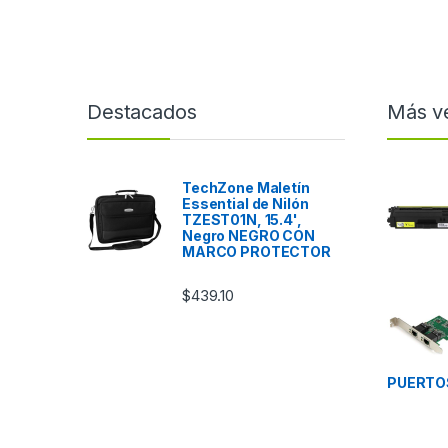
Destacados
Más v
TechZone Maletín
Essential de Nilón
TZEST01N, 15.4',
Negro NEGRO CON
MARCO PROTECTOR
$
439.10
PUERTOS