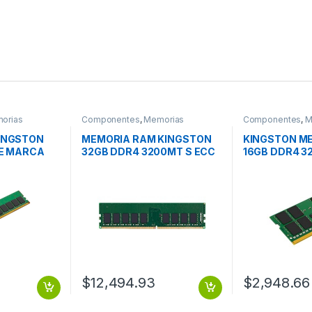
orias
Componentes
,
Memorias
Componentes
,
M
INGSTON
MEMORIA RAM KINGSTON
KINGSTON M
DE MARCA
32GB DDR4 3200MT S ECC
16GB DDR4 
00MHZ DIMM
MODULE
SODIMM
$
12,494.93
$
2,948.66