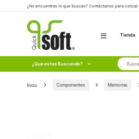
Skip to navigation
Skip to content
¿No encuentras lo que buscas? Contáctanos para cotizar 
Tienda
Search fo
¿Que estas Buscando?
Inicio
Componentes
Memorias