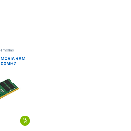
emorias
EMORIA RAM
3200MHZ