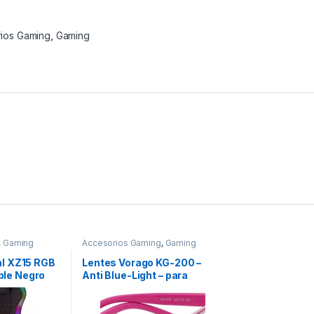
ios Gaming
,
Gaming
,
Gaming
Accesorios Gaming
,
Gaming
eal XZ15 RGB
Lentes Vorago KG-200 –
ble Negro
Anti Blue-Light – para
OPORTE
PC/Tablet – Niños – Rosa
IOR
KG-200 KIDS ANTI BLUE
LIGHT ROSA