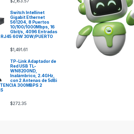
$
2,163.57
Switch Intellinet
Gigabit Ethernet
561204, 8 Puertos
10/100/1000Mbps, 16
Gbit/s, 4096 Entradas
T RJ45 60W 30W/PUERTO
$
1,491.61
TP-Link Adaptador de
Red USB TL-
WN8200ND,
Inalámbrico, 2.4GHz,
con 2 Antenas de 5dBi
OTENCIA 300MBPS 2
AS
$
272.35