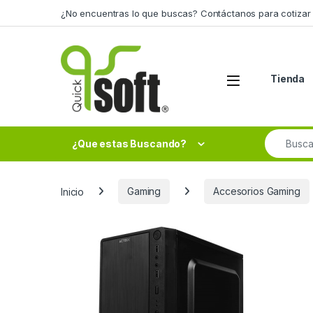
Skip to navigation
Skip to content
¿No encuentras lo que buscas? Contáctanos para cotizar 
Tienda
Search fo
¿Que estas Buscando?
Inicio
Gaming
Accesorios Gaming