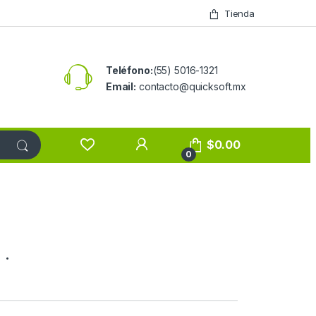
Tienda
Teléfono:
(55) 5016-1321
Email:
contacto@quicksoft.mx
$
0.00
0
.