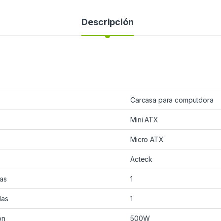
Descripción
Carcasa para computdora
Mini ATX
Micro ATX
Acteck
das
1
das
1
ón
500W