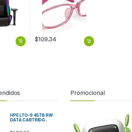
$
109.34
endidos
Promocional
HPE LTO-9 45TB RW
DATA CARTRIDG .