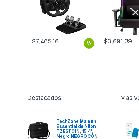
$
7,465.16
$
3,691.39
Destacados
Más v
TechZone Maletín
Essential de Nilón
TZEST01N, 15.4',
Negro NEGRO CON