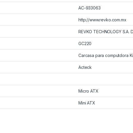
AC-933063
http://www.revko.com.mx
REVKO TECHNOLOGY S.A. D
GC220
Carcasa para computdora K
Acteck
Micro ATX
Mini ATX