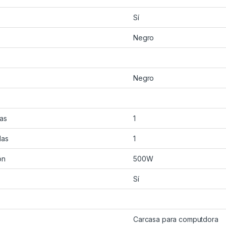
Sí
Negro
Negro
das
1
das
1
ón
500W
Sí
Carcasa para computdora