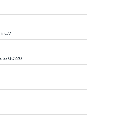
E C.V
ioto GC220