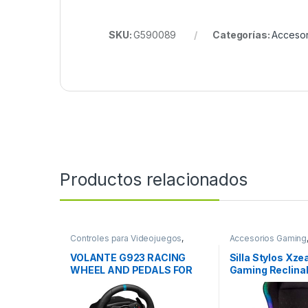
SKU:
G590089
Categorías:
Accesor
Productos relacionados
Controles para Videojuegos
,
Accesorios Gaming
Gaming
VOLANTE G923 RACING
Silla Stylos Xz
WHEEL AND PEDALS FOR
Gaming Reclina
XBOX ONE AND PC
XZSXZ15B O S
LUMBAR/SUPER