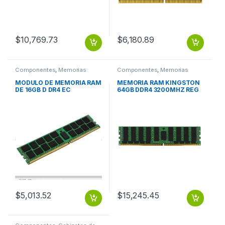
$
10,769.73
$
6,180.89
Componentes
,
Memorias
Componentes
,
Memorias
MODULO DE MEMORIA RAM
MEMORIA RAM KINGSTON
DE 16GB D DR4 EC
64GB DDR4 3200MHZ REG
3200MHZ
ECC MODULE
$
5,013.52
$
15,245.45