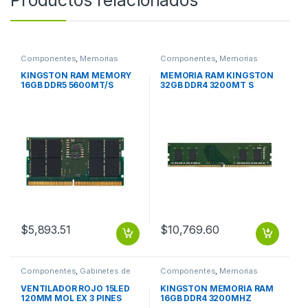
Componentes
,
Memorias
Componentes
,
Memorias
KINGSTON RAM MEMORY
MEMORIA RAM KINGSTON
16GB DDR5 5600MT/S
32GB DDR4 3200MT S
SODIMM
MODULE
$
5,893.51
$
10,769.60
Componentes
,
Gabinetes de
Componentes
,
Memorias
computadora y montaje
VENTILADOR ROJO 15LED
KINGSTON MEMORIA RAM
120MM MOL EX 3 PINES
16GB DDR4 3200MHZ
SINGLE RANK SODIMM