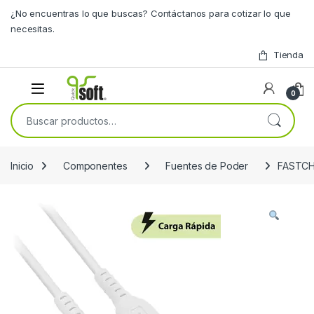
Skip to navigation
Skip to content
¿No encuentras lo que buscas? Contáctanos para cotizar lo que
necesitas.
Tienda
0
Buscar por:
Inicio
Componentes
Fuentes de Poder
FASTCH