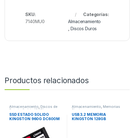
SKU:
Categorías:
7140MU0
Almacenamiento
,
Discos Duros
Productos relacionados
Almacenamiento
,
Discos de
Almacenamiento
,
Memorias
Estado Solido (SSD)
Flash
SSD ESTADO SOLIDO
USB 3.2 MEMORIA
KINGSTON 960G DC600M
KINGSTON 128GB
MIXED USE SATA 2.5
DATATRAVELER KYSON
METALICA USB 3.2
MEMORIA KINGSTON
128GB DATATRAVELER