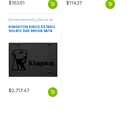
$
163.61
$
114.37
Almacenamiento
,
Discos de
Estado Solido (SSD)
KINGSTON DISCO ESTADO
SOLIDO SSD 960GB SATA
3.0 A400 PCLAP
$
2,717.47