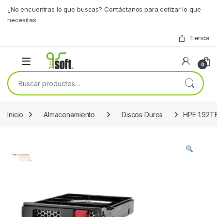
Skip to navigation
Skip to content
¿No encuentras lo que buscas? Contáctanos para cotizar lo que
necesitas.
Tienda
0
Buscar por:
Inicio
Almacenamiento
Discos Duros
HPE 1.92T