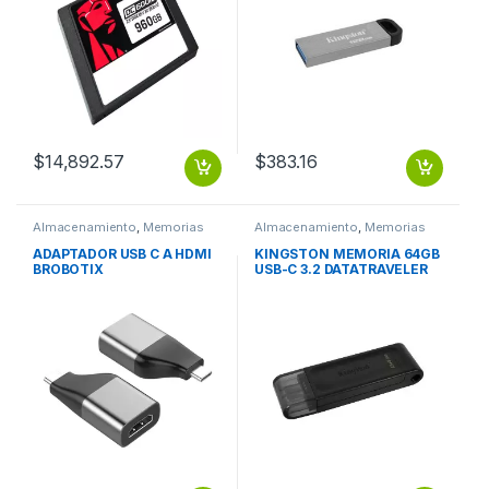
KYSON METALICA
$
14,892.57
$
383.16
Almacenamiento
,
Memorias
Almacenamiento
,
Memorias
Flash
Flash
ADAPTADOR USB C A HDMI
KINGSTON MEMORIA 64GB
BROBOTIX
USB-C 3.2 DATATRAVELER
70