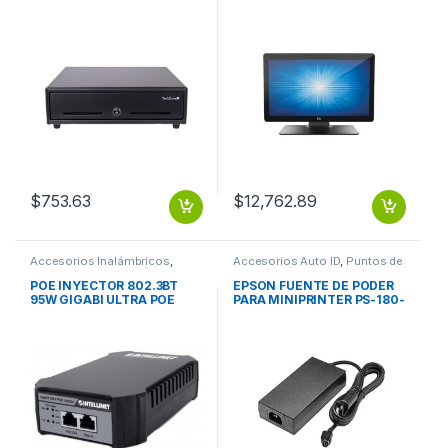
APERT GABETA DOCUM
PROJECTED
$
753.63
$
12,762.89
Accesorios Inalámbricos
,
Accesorios Auto ID
,
Puntos de
Puntos de Venta y Códigos de
Venta y Códigos de Barra
Barra
POE INYECTOR 802.3BT
EPSON FUENTE DE PODER
95W GIGABI ULTRA POE
PARA MINIPRINTER PS-180-
343