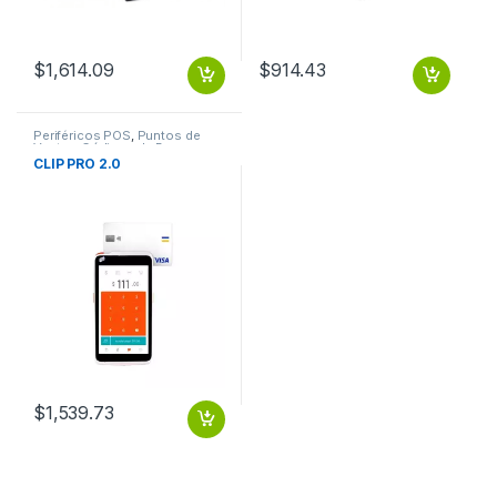
$
1,614.09
$
914.43
Periféricos POS
,
Puntos de
Venta y Códigos de Barra
CLIP PRO 2.0
$
1,539.73