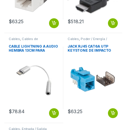
$
63.25
$
518.21
Cables
,
Cables de
Cables
,
Poder / Energía /
Computadora
Alimentación
CABLE LIGHTNING A AUDIO
JACK RJ45 CAT6A UTP
HEMBRA 13CM PARA
KEYSTONE DE IMPACTO
IPHONE7
AZUL
$
78.84
$
63.25
Cables
,
Entrada / Salida