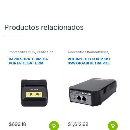
Productos relacionados
Impresoras POS
,
Puntos de
Accesorios Inalámbricos
,
Venta y Códigos de Barra
Puntos de Venta y Códigos de
Barra
IMPRESORA TERMICA
POE INYECTOR 802.3BT
PORTATIL BAT ERIA
95W GIGABI ULTRA POE
RECARGABLE INALAMBRICA
BT USB
$
699.18
$
1,612.98