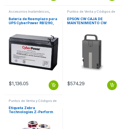
Accesorios Inalámbricos
,
Puntos de Venta y Códigos de
Puntos de Venta y Códigos de
Barra
,
Suministros POS Retail y
Barra
Auto ID
Batería de Reemplazo para
EPSON CW CAJA DE
UPS CyberPower RB1290,
MANTENIMIENTO CW
12V, 9AH O DE 12V 9AH
C4000 SJMB4000
$
1,136.05
$
574.29
Puntos de Venta y Códigos de
Barra
,
Suministros POS Retail y
Auto ID
Etiqueta Zebra
Technologies Z-Perform
2000D – 4″ x 3″ TD 4 X3 Z-
PERFORM