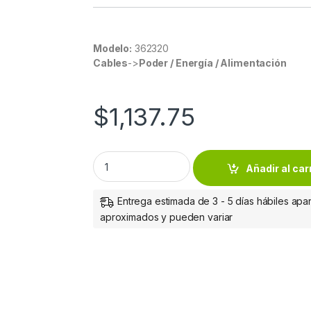
Modelo:
362320
Cables
->
Poder / Energía / Alimentación
$
1,137.75
Intellinet Bobina de Cable Cat5e CCA UTP, 
Añadir al car
Entrega estimada de 3 - 5 días hábiles apar
aproximados y pueden variar