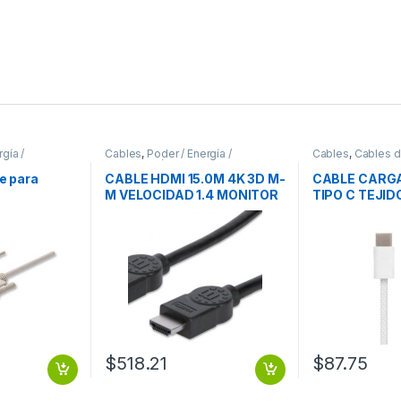
gía /
Cables
,
Poder / Energía /
Cables
,
Cables 
Alimentación
e para
CABLE HDMI 15.0M 4K 3D M-
CABLE CARGA
M VELOCIDAD 1.4 MONITOR
TIPO C TEJIDO
 DB9 Hembra
TV PROYECTOR VELOCIDAD
.8 Metros,
1.4 MONITOR TV
 MOL .
PROYECTOR
$
518.21
$
87.75