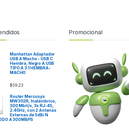
endidos
Promocional
Manhattan Adaptador
USB A Macho - USB C
Hembra, Negro A USB
TIPO A 3.1 HEMBRA-
MACHO
$
59.23
Router Mercusys
MW302R, Inalámbrico,
300 Mbit/s, 3x RJ-45,
2.4GHz, con 2 Antenas
Externas de 5dBi N
ODO A 300MBPS