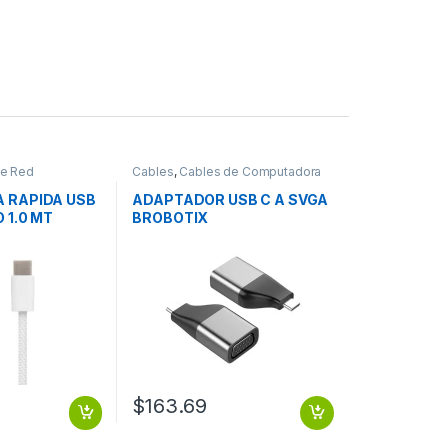
de Red
Cables
,
Cables de Computadora
 RAPIDA USB
ADAPTADOR USB C A SVGA
 1.0 MT
BROBOTIX
$
163.69