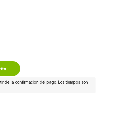
305 Metros, Sólido, Gris CCA ROLLO 305M SOLIDA GRIS quantity
rito
tir de la confirmacion del pago. Los tiempos son