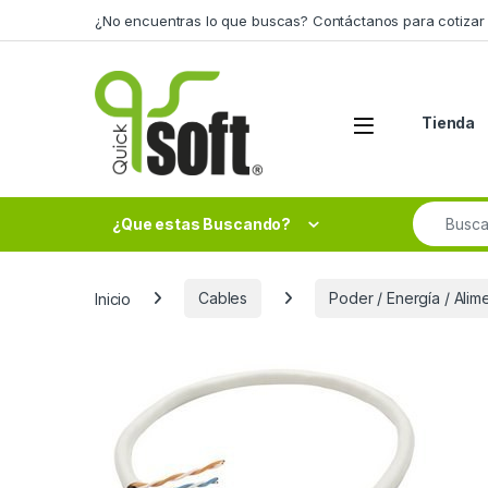
Skip to navigation
Skip to content
¿No encuentras lo que buscas? Contáctanos para cotizar 
Tienda
Search fo
¿Que estas Buscando?
Inicio
Cables
Poder / Energía / Alim