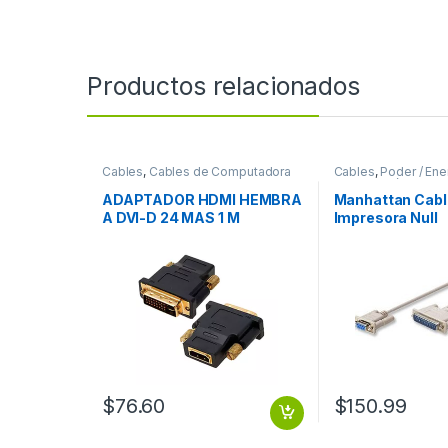
Productos relacionados
Cables
,
Cables de Computadora
Cables
,
Poder / Ener
Alimentación
ADAPTADOR HDMI HEMBRA
Manhattan Cabl
A DVI-D 24 MAS 1 M
Impresora Null
Módem/Serial,
– DB25 Macho, 1
Gris DB25M 1.8M
$
76.60
$
150.99