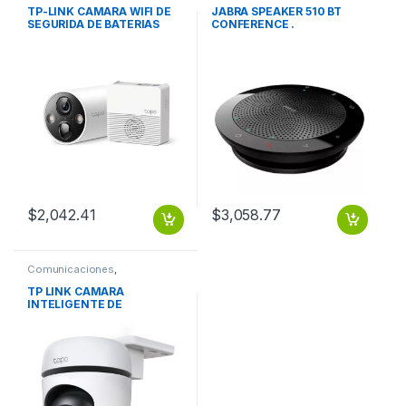
TP-LINK CAMARA WIFI DE
JABRA SPEAKER 510 BT
SEGURIDA DE BATERIAS
CONFERENCE .
PARA EXTERIOR VIDEO 2K
TP-LINK CAMARA WIFI DE
SEGURIDA DE BATERIAS
PARA EXTERIOR VIDEO 2K
$
2,042.41
$
3,058.77
Comunicaciones
,
Videoconferencia
TP LINK CAMARA
INTELIGENTE DE
VIGILANCIA VIDEO CALIDAD
2K Y GIRO