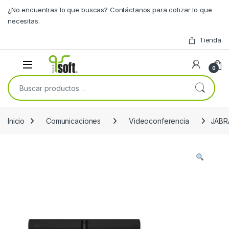
Skip to navigation
Skip to content
¿No encuentras lo que buscas? Contáctanos para cotizar lo que
necesitas.
Tienda
0
Buscar por:
Inicio
Comunicaciones
Videoconferencia
JABR