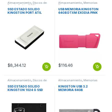
Almacenamiento
,
Discos de
Almacenamiento
,
Memorias
Estado Solido (SSD)
Flash
SSD ESTADO SOLIDO
USB MEMORIA KINGSTON
KINGSTON PORT ATIL
64GB DTXM EXODIA PINK
2000GB SSD ESTADO
ROSA
SOLIDO KINGSTON PORT
ATIL 2000GB
$
8,344.12
$
116.46
Almacenamiento
,
Discos de
Almacenamiento
,
Memorias
Estado Solido (SSD)
Flash
SSD ESTADO SOLIDO
KINGSTON USB 3.2
KINGSTON 1024 G SSD
MEMORIA 64GB
KC600 SATA3 2.5 SSD 7MM
DATATRAVELER KYSON
SSD ESTADO SOLIDO
KINGSTON 1024G SSD
KC600 SATA3 2.5 SSD 7MM