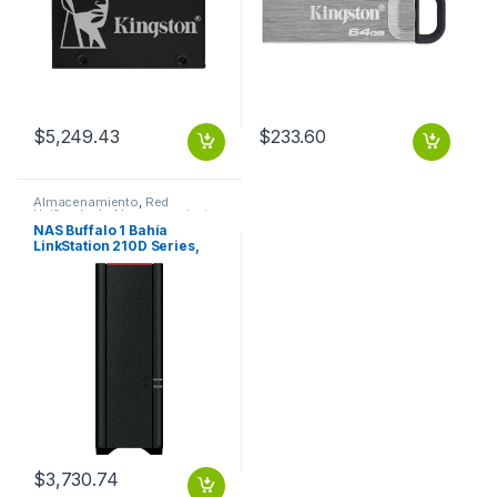
$
5,249.43
$
233.60
Almacenamiento
,
Red
Unificada de Almacenamiento
NAS Buffalo 1 Bahía
LinkStation 210D Series,
2TB (incluye 1 HDD de 2TB),
Sistema de
Almacenamiento en Red Rj-
45 Gigabit, USB 2.0,
Compatible con Windows &
Mac, Personal Cloud
Storage con acceso remoto
Free TAA Compliant
(1X2TB) RJ45 1GB USB 2.0
BUFFALO
$
3,730.74