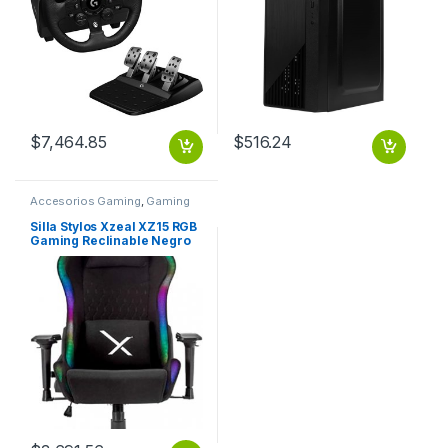
$
7,464.85
$
516.24
Accesorios Gaming
,
Gaming
Silla Stylos Xzeal XZ15 RGB
Gaming Reclinable Negro
XZSXZ15B O SOPORTE
LUMBAR/SUPERIOR