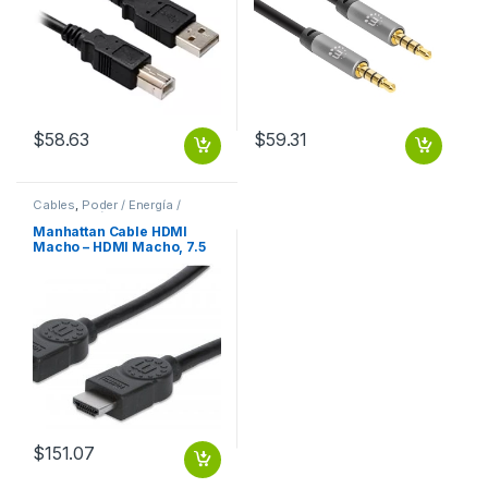
$
58.63
$
59.31
Cables
,
Poder / Energía /
Alimentación
Manhattan Cable HDMI
Macho – HDMI Macho, 7.5
Metros, Negro
7.5M+ETHERNET
$
151.07