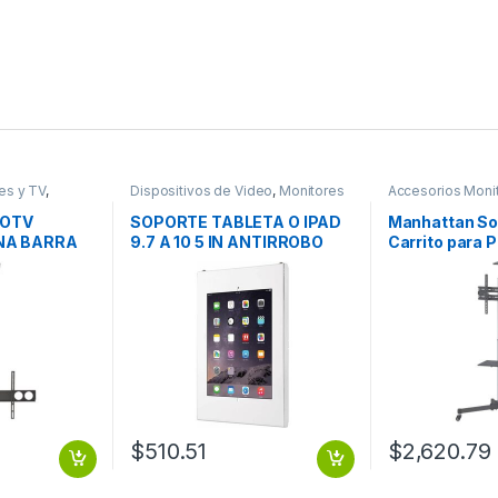
es y TV
,
Dispositivos de Video
,
Monitores
Accesorios Moni
deo
Dispositivos de 
HOTV
SOPORTE TABLETA O IPAD
Manhattan So
NA BARRA
9.7 A 10 5 IN ANTIRROBO
Carrito para P
A 70″ 50KG
MONTAJE
70′ o 50KGs, 
CM 37 A 70
50KG ALTURA
$
510.51
$
2,620.79