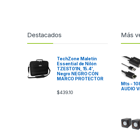
Destacados
Más v
TechZone Maletín
Essential de Nilón
TZEST01N, 15.4',
Negro NEGRO CON
MARCO PROTECTOR
Mts - 10
AUDIO V
$
439.10