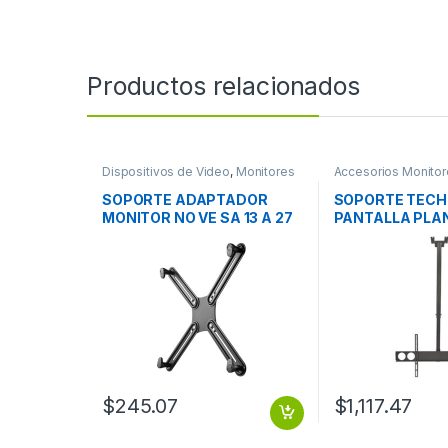
Productos relacionados
Dispositivos de Video
,
Monitores
Accesorios Monitor
Dispositivos de Vi
SOPORTE ADAPTADOR
SOPORTE TEC
MONITOR NO VE SA 13 A 27
PANTALLA PLA
IN 8KG
105-156CM 37″ 
BARRA 105-156
50KG
$
245.07
$
1,117.47