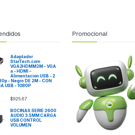
endidos
Promocional
Adaptador
StarTech.com
VGA2HDMM2M - VGA
a - HDMI -
Alimentación USB - 2
80p - Negro DE 2M - CON
íA USB - 1080P
$
925.67
BOCINAS SERIE 2600
AUDIO 3.5MM CARGA
USB CONTROL
VOLUMEN