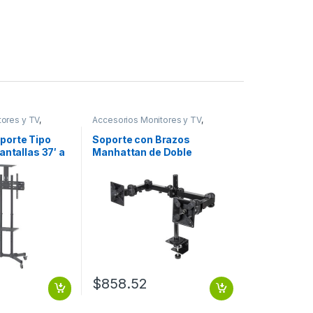
tores y TV
,
Accesorios Monitores y TV
,
Video
Dispositivos de Video
porte Tipo
Soporte con Brazos
antallas 37′ a
Manhattan de Doble
Negro A 70
Movimiento para 2
 AJUSTABLE
Monitores hasta 24′, max.
12KGs, Negro ARTICULADO
13 A 24 6 KG X BRAZO
$
858.52