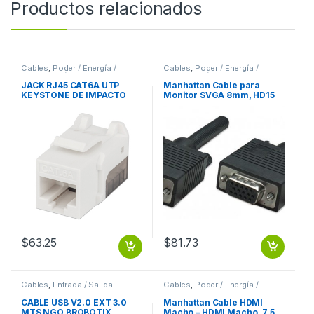
Productos relacionados
Cables
,
Poder / Energía /
Cables
,
Poder / Energía /
Alimentación
Alimentación
JACK RJ45 CAT6A UTP
Manhattan Cable para
KEYSTONE DE IMPACTO
Monitor SVGA 8mm, HD15
BLANCO
Macho – HD15 Hembra, 1.8
Metros, Negro 8MM
MACHO-HEMBRA MONITOR
PROYECTOR
$
63.25
$
81.73
Cables
,
Entrada / Salida
Cables
,
Poder / Energía /
Alimentación
CABLE USB V2.0 EXT 3.0
Manhattan Cable HDMI
MTS NGO BROBOTIX
Macho – HDMI Macho, 7.5