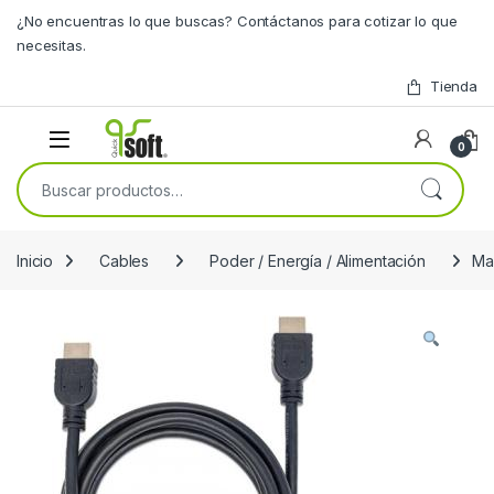
Skip to navigation
Skip to content
¿No encuentras lo que buscas? Contáctanos para cotizar lo que
necesitas.
Tienda
0
Buscar por:
Inicio
Cables
Poder / Energía / Alimentación
Ma