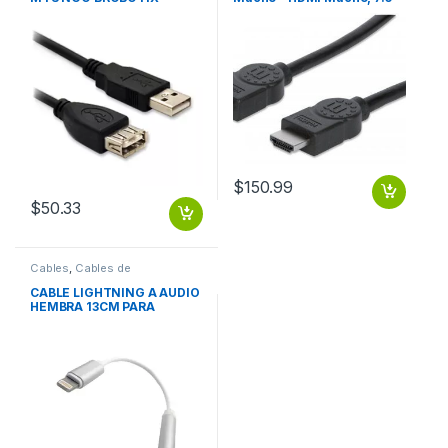
Metros, Negro
7.5M+ETHERNET
$
150.99
$
50.33
Cables
,
Cables de
Computadora
CABLE LIGHTNING A AUDIO
HEMBRA 13CM PARA
IPHONE7