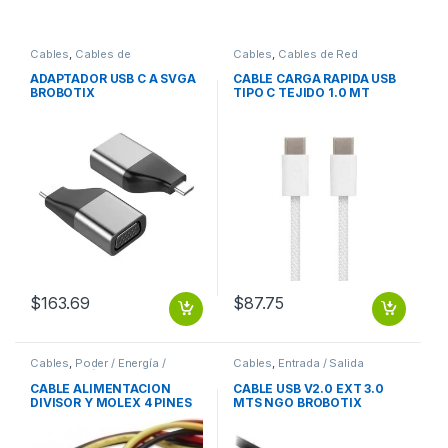
Cables
,
Cables de
Cables
,
Cables de Red
Computadora
ADAPTADOR USB C A SVGA
CABLE CARGA RAPIDA USB
BROBOTIX
TIPO C TEJIDO 1.0 MT
$
163.69
$
87.75
Cables
,
Poder / Energía /
Cables
,
Entrada / Salida
Alimentación
CABLE ALIMENTACION
CABLE USB V2.0 EXT 3.0
DIVISOR Y MOLEX 4 PINES
MTS NGO BROBOTIX
A DUAL MOLEX HEMBRA
MOLEX 4 PINES A DUAL
MOLEX HEMBRA