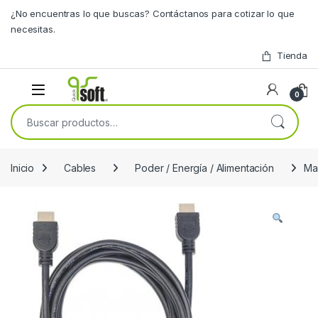
Skip to navigation
Skip to content
¿No encuentras lo que buscas? Contáctanos para cotizar lo que
necesitas.
Tienda
0
Buscar por:
Inicio
Cables
Poder / Energía / Alimentación
Ma