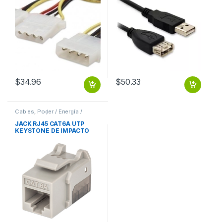
$
34.96
$
50.33
Cables
,
Poder / Energía /
Alimentación
JACK RJ45 CAT6A UTP
KEYSTONE DE IMPACTO
GRIS